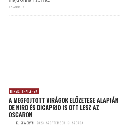
majd onnan sorra...
Tovább
HÍREK, TRAILEREK
A MEGFOJTOTT VIRÁGOK ELŐZETESE ALAPJÁN
DE NIRO ÉS DICAPRIO IS OTT LESZ AZ
OSCARON
K. SEWERYN
2023. SZEPTEMBER 13. SZERDA