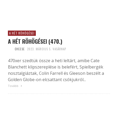
A HÉT RÖHÖGÉSEI
A HÉT RÖHÖGÉSEI (470.)
CHEESE
2023. MÁRCIUS 5. VASÁRNAP
470xer szedtük össze a heti leltárt, amibe Cate
Blanchett klipszereplése is belefért, Spielbergék
nosztalgiáztak, Colin Farrell és Gleeson beszélt a
Golden Globe-on elcsattant csókjukról...
Tovább