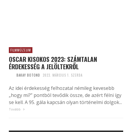
FILMMÚZEUM
OSCAR KISOKOS 2023: SZÁMTALAN
ÉRDEKESSÉG A JELÖLTEKRŐL
BAKAY BOTOND
2023. MÁRCIUS 1. SZERDA
Az idei érdekesség felhozatal némileg kevesebb
„hogy mi?” pontból tevődik össze, de azért félni így
se kell. A 95. gála kapcsán olyan történelmi dolgok...
Tovább