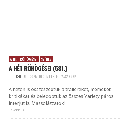
A HÉT RÖHÖGÉSEI
SZÍNES
A HÉT RÖHÖGÉSEI (581.)
CHEESE
2025. DECEMBER 14. VASÁRNAP
A héten is összeszedtük a trailereket, mémeket,
kritikákat és beledobtuk az összes Variety páros
interjút is. Mazsolázzatok!
Tovább