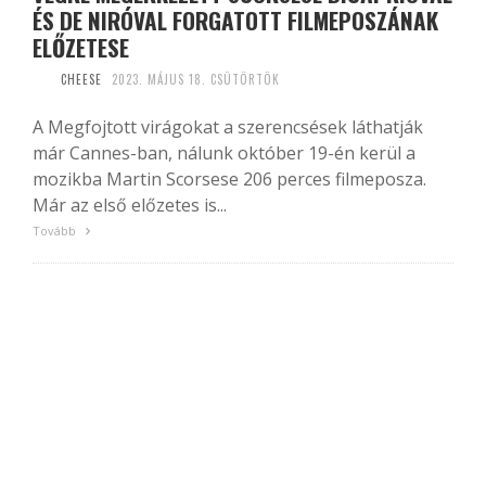
ÉS DE NIRÓVAL FORGATOTT FILMEPOSZÁNAK
ELŐZETESE
CHEESE
2023. MÁJUS 18. CSÜTÖRTÖK
A Megfojtott virágokat a szerencsések láthatják
már Cannes-ban, nálunk október 19-én kerül a
mozikba Martin Scorsese 206 perces filmeposza.
Már az első előzetes is...
Tovább