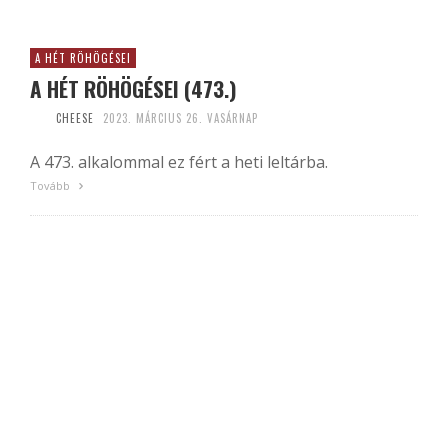
A HÉT RÖHÖGÉSEI
A HÉT RÖHÖGÉSEI (473.)
CHEESE
2023. MÁRCIUS 26. VASÁRNAP
A 473. alkalommal ez fért a heti leltárba.
Tovább