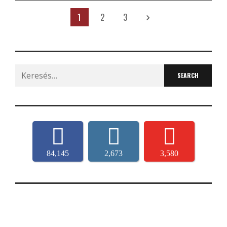
1
2
3
Search
for:
84,145
2,673
3,580