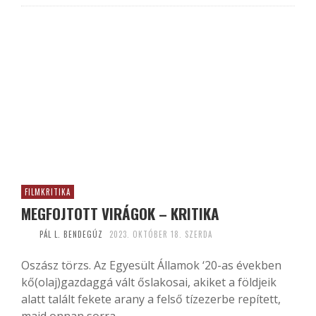
FILMKRITIKA
MEGFOJTOTT VIRÁGOK – KRITIKA
PÁL L. BENDEGÚZ
2023. OKTÓBER 18. SZERDA
Oszász törzs. Az Egyesült Államok ‘20-as években
kő(olaj)gazdaggá vált őslakosai, akiket a földjeik
alatt talált fekete arany a felső tízezerbe repített,