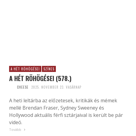
A HÉT RÖHÖGÉSEI
SZÍNES
A HÉT RÖHÖGÉSEI (578.)
CHEESE
2025. NOVEMBER 23. VASÁRNAP
A heti leltárba az előzetesek, kritikák és mémek
mellé Brendan Fraser, Sydney Sweeney és
Hollywood aktuális férfi sztárjaival is került be pár
videó.
Tovább