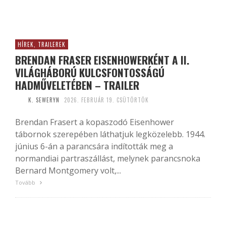
HÍREK, TRAILEREK
BRENDAN FRASER EISENHOWERKÉNT A II.
VILÁGHÁBORÚ KULCSFONTOSSÁGÚ
HADMŰVELETÉBEN – TRAILER
K. SEWERYN
2026. FEBRUÁR 19. CSÜTÖRTÖK
Brendan Frasert a kopaszodó Eisenhower
tábornok szerepében láthatjuk legközelebb. 1944.
június 6-án a parancsára indították meg a
normandiai partraszállást, melynek parancsnoka
Bernard Montgomery volt,...
Tovább