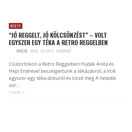
WEBTV
“JÓ REGGELT, JÓ KÖLCSÖNZÉST” – VOLT
EGYSZER EGY TÉKA A RETRO REGGELBEN
CHEESE
2020. JÚLIUS 5. VASÁRNAP
Csütörtökön a Retro Reggelben Hudák Anita és
Hepi Endrével beszélgettünk a tékázásról, a Volt
egyszer egy téka dokuról és kicsit még A hetedik
sor...
Tovább