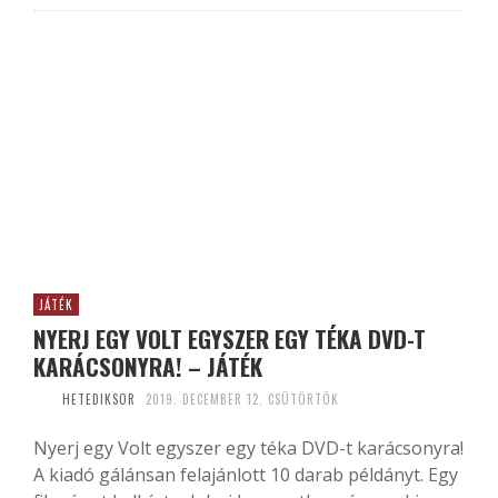
JÁTÉK
NYERJ EGY VOLT EGYSZER EGY TÉKA DVD-T
KARÁCSONYRA! – JÁTÉK
HETEDIKSOR
2019. DECEMBER 12. CSÜTÖRTÖK
Nyerj egy Volt egyszer egy téka DVD-t karácsonyra!
A kiadó gálánsan felajánlott 10 darab példányt. Egy