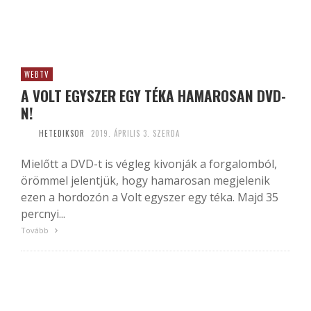
WEBTV
A VOLT EGYSZER EGY TÉKA HAMAROSAN DVD-
N!
HETEDIKSOR
2019. ÁPRILIS 3. SZERDA
Mielőtt a DVD-t is végleg kivonják a forgalomból,
örömmel jelentjük, hogy hamarosan megjelenik
ezen a hordozón a Volt egyszer egy téka. Majd 35
percnyi...
Tovább