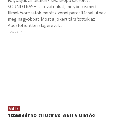
Folytatjuk az általunk kiváltképp szeretett
SOUNDTRASH sorozatunkat, melyben ismert
filmek/sorozatok merész zenei párosítással ütnek
még nagyobbat. Most a Jokert társítottuk az
Apostol időtlen slágerével,...
Tovább
WEBTV
TERMINÁTOR-FILMEK VS. GALLA MIKLÓS