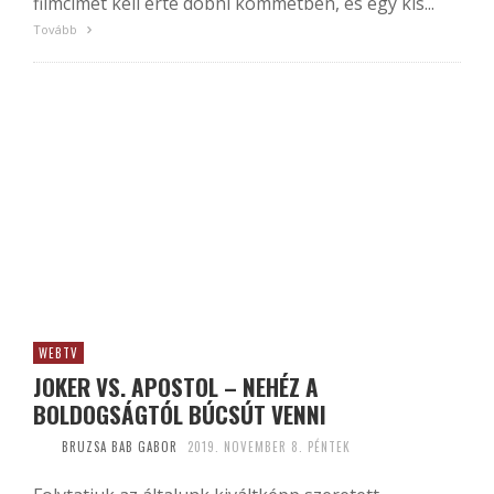
filmcímet kell érte dobni kommetben, és egy kis...
Tovább
WEBTV
JOKER VS. APOSTOL – NEHÉZ A
BOLDOGSÁGTÓL BÚCSÚT VENNI
BRUZSA BAB GABOR
2019. NOVEMBER 8. PÉNTEK