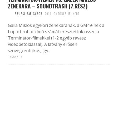
ZENEKARA – SOUNDTRASH (7.RÉSZ)
BRUZSA BAB GABOR
2019. OKTÓBER 15. KEDD
Galla Miklós egykori zenekarának, a GM49-nek a
Lopott robot című számát eresztettük össze a
Terminátor-filmekkel (1-2 egyéb ravasz
videóbetoldással). A látvány erősen
szövegcentrikus, így...
Tovább