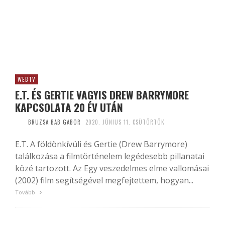
WEBTV
E.T. ÉS GERTIE VAGYIS DREW BARRYMORE
KAPCSOLATA 20 ÉV UTÁN
BRUZSA BAB GABOR
2020. JÚNIUS 11. CSÜTÖRTÖK
E.T. A földönkívüli és Gertie (Drew Barrymore)
találkozása a filmtörténelem legédesebb pillanatai
közé tartozott. Az Egy veszedelmes elme vallomásai
(2002) film segítségével megfejtettem, hogyan...
Tovább