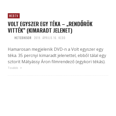
WEBTV
VOLT EGYSZER EGY TÉKA – „RENDŐRÖK
VITTÉK” (KIMARADT JELENET)
HETEDIKSOR
2019. ÁPRILIS 16. KEDD
Hamarosan megjelenik DVD-n a Volt egyszer egy
téka. 35 percnyi kimaradt jelenettel, ebből tálal egy
sztorit Mátyássy Áron filmrendező (egykori tékás).
Tovább