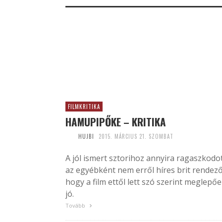
FILMKRITIKA
HAMUPIPŐKE – KRITIKA
HUJBI
2015. MÁRCIUS 21. SZOMBAT
A jól ismert sztorihoz annyira ragaszkodo
az egyébként nem erről híres brit rendező
hogy a film ettől lett szó szerint meglepő
jó.
Tovább