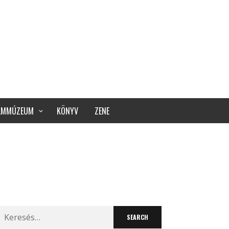
ILMMÚZEUM
KÖNYV
ZENE
Search
for: