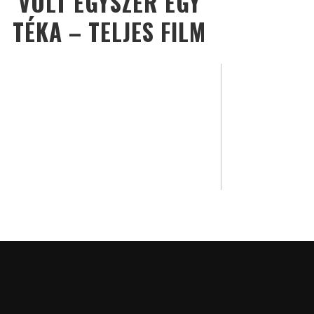
VOLT EGYSZER EGY
TÉKA – TELJES FILM