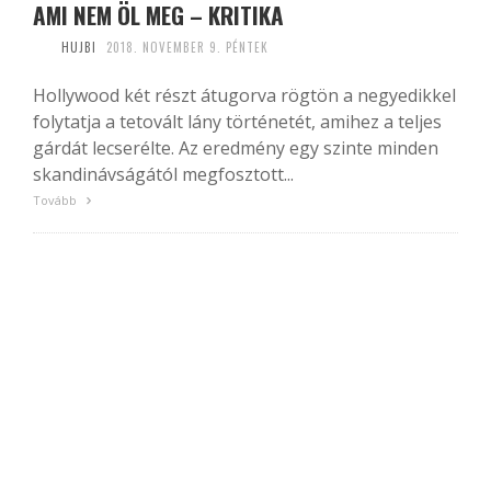
AMI NEM ÖL MEG – KRITIKA
HUJBI
2018. NOVEMBER 9. PÉNTEK
Hollywood két részt átugorva rögtön a negyedikkel
folytatja a tetovált lány történetét, amihez a teljes
gárdát lecserélte. Az eredmény egy szinte minden
skandinávságától megfosztott...
Tovább