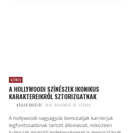
SZÍNES
A HOLLYWOODI SZÍNÉSZEK IKONIKUS
KARAKTEREIKRŐL SZTORIZGATNAK
KÖLLER KRISTÓF
2018. NOVEMBER 28. SZERDA
A hollywoodi nagyágyúk bemutatják karrierjük
legfontosabbnak tartott állomásait, miközben
kulisszák mögötti érdekességeket is megosztanak