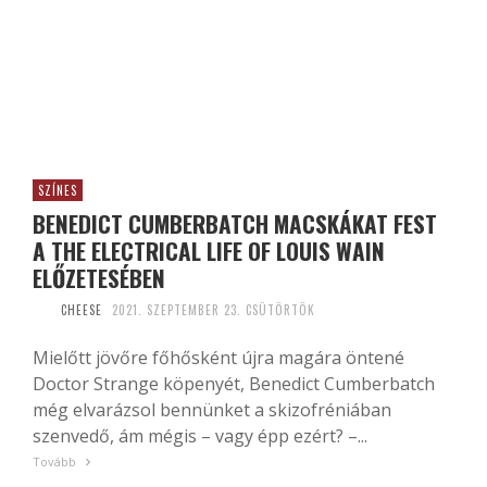
SZÍNES
BENEDICT CUMBERBATCH MACSKÁKAT FEST
A THE ELECTRICAL LIFE OF LOUIS WAIN
ELŐZETESÉBEN
CHEESE
2021. SZEPTEMBER 23. CSÜTÖRTÖK
Mielőtt jövőre főhősként újra magára öntené
Doctor Strange köpenyét, Benedict Cumberbatch
még elvarázsol bennünket a skizofréniában
szenvedő, ám mégis – vagy épp ezért? –...
Tovább