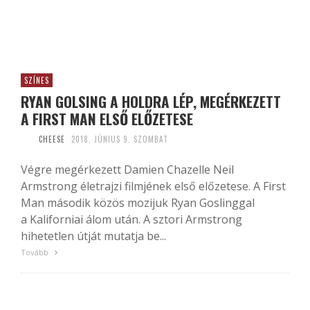
SZÍNES
RYAN GOLSING A HOLDRA LÉP, MEGÉRKEZETT
A FIRST MAN ELSŐ ELŐZETESE
CHEESE
2018. JÚNIUS 9. SZOMBAT
Végre megérkezett Damien Chazelle Neil
Armstrong életrajzi filmjének első előzetese. A First
Man második közös mozijuk Ryan Goslinggal
a Kaliforniai álom után. A sztori Armstrong
hihetetlen útját mutatja be...
Tovább