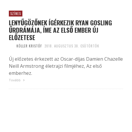
SZÍNES
LENYŰGÖZŐNEK ÍGÉRKEZIK RYAN GOSLING
ŰRDRÁMÁJA, ÍME AZ ELSŐ EMBER ÚJ
ELŐZETESE
KÖLLER KRISTÓF
2018. AUGUSZTUS 30. CSÜTÖRTÖK
Új előzetes érkezett az Oscar-díjas Damien Chazelle
Neill Armstrong életrajzi filmjéhez, Az első
emberhez.
Tovább