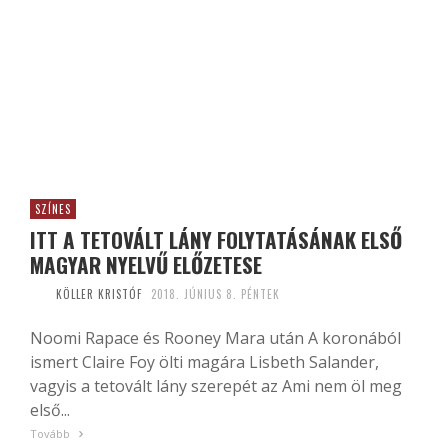
SZÍNES
ITT A TETOVÁLT LÁNY FOLYTATÁSÁNAK ELSŐ
MAGYAR NYELVŰ ELŐZETESE
KÖLLER KRISTÓF
2018. JÚNIUS 8. PÉNTEK
Noomi Rapace és Rooney Mara után A koronából
ismert Claire Foy ölti magára Lisbeth Salander,
vagyis a tetovált lány szerepét az Ami nem öl meg
első...
Tovább