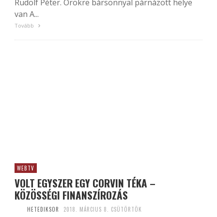
Rudolf Péter. Örökre bársonnyal párnázott helye
van A...
Tovább
WEBTV
VOLT EGYSZER EGY CORVIN TÉKA –
KÖZÖSSÉGI FINANSZÍROZÁS
HETEDIKSOR
2018. MÁRCIUS 8. CSÜTÖRTÖK