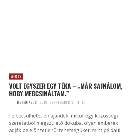
WEBTV
VOLT EGYSZER EGY TÉKA – „MÁR SAJNÁLOM,
HOGY MEGCSINÁLTAM.”
HETEDIKSOR
2018. SZEPTEMBER 3. HÉTFŐ
Felbecsülhetetlen ajándék, mikor egy közösségi
szeretetből megszülető dokuba, olyan emberek
adják bele önzetlenül tehetségüket, mint például