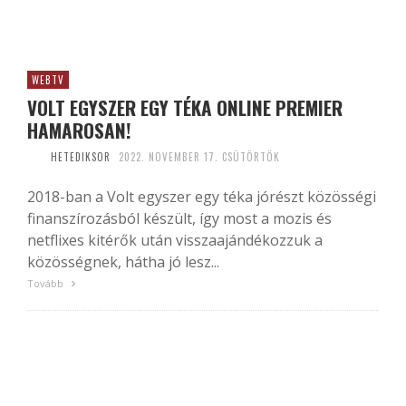
WEBTV
VOLT EGYSZER EGY TÉKA ONLINE PREMIER
HAMAROSAN!
HETEDIKSOR
2022. NOVEMBER 17. CSÜTÖRTÖK
2018-ban a Volt egyszer egy téka jórészt közösségi
finanszírozásból készült, így most a mozis és
netflixes kitérők után visszaajándékozzuk a
közösségnek, hátha jó lesz...
Tovább