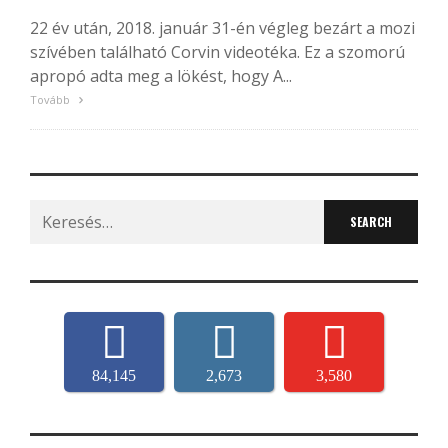
22 év után, 2018. január 31-én végleg bezárt a mozi
szívében található Corvin videotéka. Ez a szomorú
apropó adta meg a lökést, hogy A...
Tovább
Search
for:
84,145
2,673
3,580