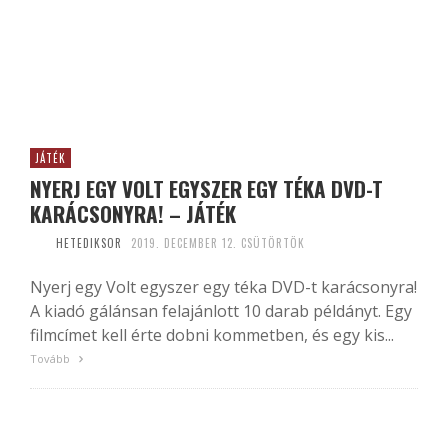
JÁTÉK
NYERJ EGY VOLT EGYSZER EGY TÉKA DVD-T
KARÁCSONYRA! – JÁTÉK
HETEDIKSOR
2019. DECEMBER 12. CSÜTÖRTÖK
Nyerj egy Volt egyszer egy téka DVD-t karácsonyra!
A kiadó gálánsan felajánlott 10 darab példányt. Egy
filmcímet kell érte dobni kommetben, és egy kis...
Tovább