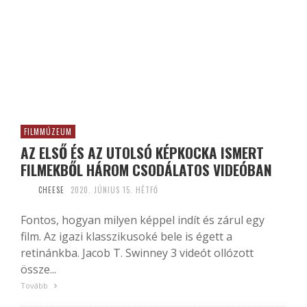
FILMMÚZEUM
AZ ELSŐ ÉS AZ UTOLSÓ KÉPKOCKA ISMERT
FILMEKBŐL HÁROM CSODÁLATOS VIDEÓBAN
CHEESE
2020. JÚNIUS 15. HÉTFŐ
Fontos, hogyan milyen képpel indít és zárul egy
film. Az igazi klasszikusoké bele is égett a
retinánkba. Jacob T. Swinney 3 videót ollózott
össze...
Tovább