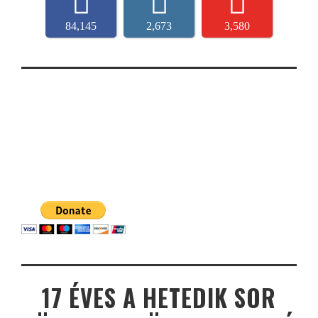
84,145
2,673
3,580
17 ÉVES A HETEDIK SOR