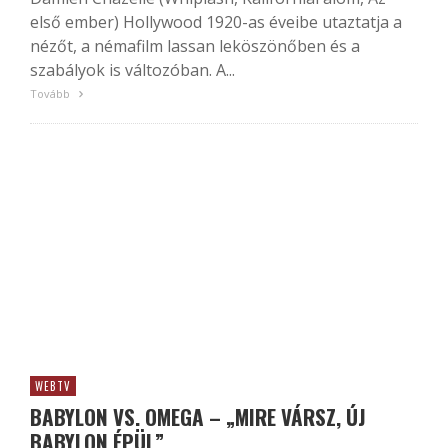
első ember) Hollywood 1920-as éveibe utaztatja a
nézőt, a némafilm lassan leköszönőben és a
szabályok is változóban. A...
Tovább
WEBTV
BABYLON VS. OMEGA – „MIRE VÁRSZ, ÚJ
BABYLON ÉPÜL”