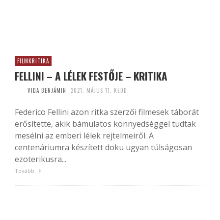
FILMKRITIKA
FELLINI – A LÉLEK FESTŐJE – KRITIKA
VIDA BENJÁMIN
2021. MÁJUS 11. KEDD
Federico Fellini azon ritka szerzői filmesek táborát
erősítette, akik bámulatos könnyedséggel tudtak
mesélni az emberi lélek rejtelmeiről. A
centenáriumra készített doku ugyan túlságosan
ezoterikusra...
Tovább