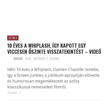
SZÍNES
10 ÉVES A WHIPLASH, ÍGY KAPOTT EGY
VICCESEN ŐSZINTE VISSZATEKINTÉST – VIDEÓ
CHEESE
2024. OKTÓBER 2. SZERDA
Idén 10 éves a Whiplash, Damien Chazelle remeke,
így a Screen Junkies a jubileum apropóján elővette
és humorosan megemlékezett az azóta
klasszikussá nemesedett filmről.
Tovább