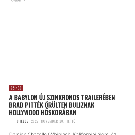
Tovább
SZÍNES
A BABYLON ÚJ SZINKRONOS TRAILERÉBEN
BRAD PITTÉK ŐRÜLTEN BULIZNAK
HOLLYWOOD HŐSKORÁBAN
CHEESE
2022. NOVEMBER 28. HÉTFŐ
Damien Chazelle (Whiplash, Kaliforniai álom, Az