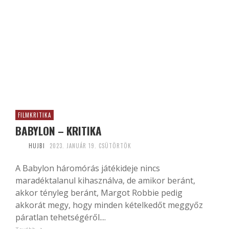
FILMKRITIKA
BABYLON – KRITIKA
HUJBI
2023. JANUÁR 19. CSÜTÖRTÖK
A Babylon háromórás játékideje nincs
maradéktalanul kihasználva, de amikor beránt,
akkor tényleg beránt, Margot Robbie pedig
akkorát megy, hogy minden kételkedőt meggyőz
páratlan tehetségéről....