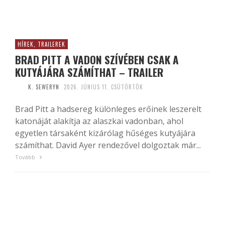
HÍREK, TRAILEREK
BRAD PITT A VADON SZÍVÉBEN CSAK A
KUTYÁJÁRA SZÁMÍTHAT – TRAILER
K. SEWERYN
2026. JÚNIUS 11. CSÜTÖRTÖK
Brad Pitt a hadsereg különleges erőinek leszerelt
katonáját alakítja az alaszkai vadonban, ahol
egyetlen társaként kizárólag hűséges kutyájára
számíthat. David Ayer rendezővel dolgoztak már...
Tovább