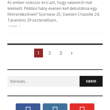
Az ember sokszor érzi azt, hogy valamiről már
lekésett. Például hány évesen kell debütálnia egy
filmrendezőnek? Scorsese 25, Damien Chazelle 24,
Tarantino 29 esztendősen...
Tovább
1
2
3
Search
for: