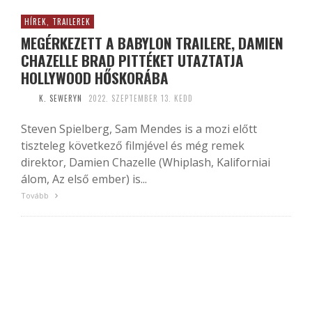
HÍREK, TRAILEREK
MEGÉRKEZETT A BABYLON TRAILERE, DAMIEN
CHAZELLE BRAD PITTÉKET UTAZTATJA
HOLLYWOOD HŐSKORÁBA
K. SEWERYN
2022. SZEPTEMBER 13. KEDD
Steven Spielberg, Sam Mendes is a mozi előtt
tiszteleg következő filmjével és még remek
direktor, Damien Chazelle (Whiplash, Kaliforniai
álom, Az első ember) is...
Tovább