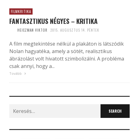
FILMKRITIKA
FANTASZTIKUS NÉGYES – KRITIKA
HEICZMAN VIKTOR
2015. AUGUSZTUS 14. PÉNTEK
A film megtekintése nélkül a plakáton is látszódik
Nolan hagyatéka, amely a sötét, realisztikus
ábrázolást volt hivatott szimbolizálni. A probléma
csak annyi, hogy a...
Tovább
Search
for: