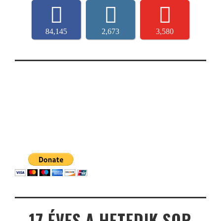
84,145
2,673
3,580
17 ÉVES A HETEDIK SOR