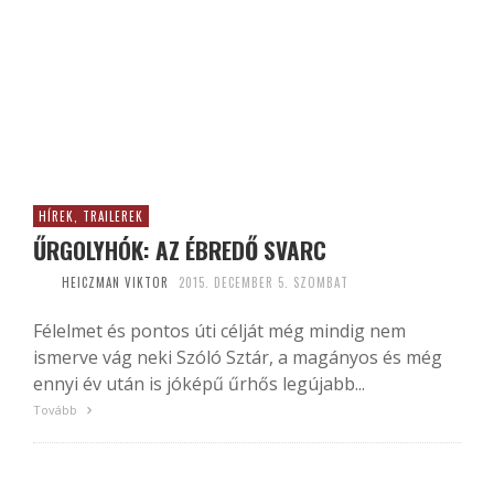
HÍREK, TRAILEREK
ŰRGOLYHÓK: AZ ÉBREDŐ SVARC
HEICZMAN VIKTOR
2015. DECEMBER 5. SZOMBAT
Félelmet és pontos úti célját még mindig nem
ismerve vág neki Szóló Sztár, a magányos és még
ennyi év után is jóképű űrhős legújabb...
Tovább