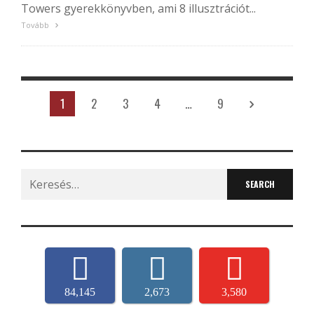
Towers gyerekkönyvben, ami 8 illusztrációt...
Tovább
1
2
3
4
…
9
Search
for:
84,145
2,673
3,580