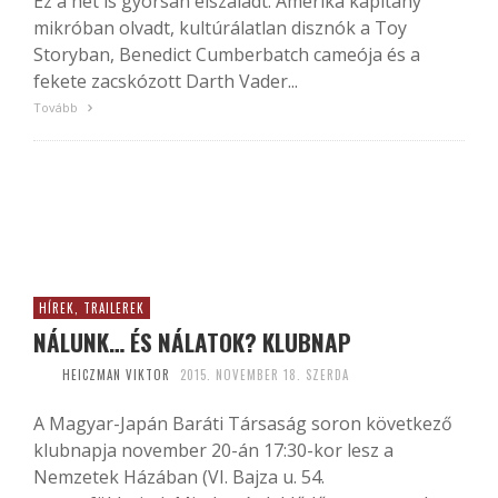
Ez a hét is gyorsan elszaladt. Amerika kapitány
mikróban olvadt, kultúrálatlan disznók a Toy
Storyban, Benedict Cumberbatch cameója és a
fekete zacskózott Darth Vader...
Tovább
HÍREK, TRAILEREK
NÁLUNK… ÉS NÁLATOK? KLUBNAP
HEICZMAN VIKTOR
2015. NOVEMBER 18. SZERDA
A Magyar-Japán Baráti Társaság soron következő
klubnapja november 20-án 17:30-kor lesz a
Nemzetek Házában (VI. Bajza u. 54.