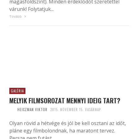
magasföldszint). Minden érdeklődőt szeretettel
várunk! Folytatjuk...
Tovább
GALÉRIA
MELYIK FILMSOROZAT MENNYI IDEIG TART?
HEICZMAN VIKTOR
2015. NOVEMBER 15. VASÁRNAP
Olyan rövid a hétvége és jól be kell osztani az időt,
pláne egy filmbolondnak, ha maratont tervez.
Persze nem futást.