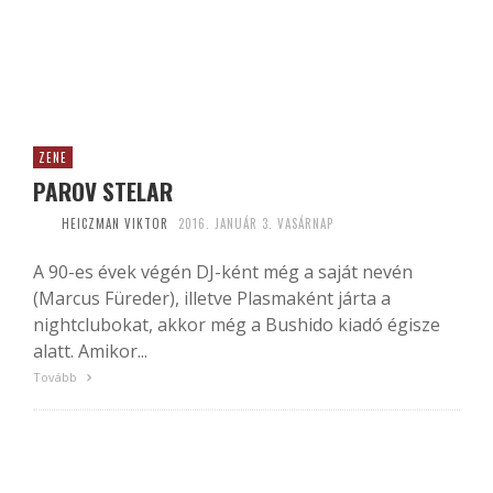
ZENE
PAROV STELAR
HEICZMAN VIKTOR
2016. JANUÁR 3. VASÁRNAP
A 90-es évek végén DJ-ként még a saját nevén
(Marcus Füreder), illetve Plasmaként járta a
nightclubokat, akkor még a Bushido kiadó égisze
alatt. Amikor...
Tovább