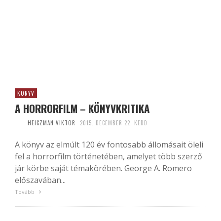
KÖNYV
A HORRORFILM – KÖNYVKRITIKA
HEICZMAN VIKTOR
2015. DECEMBER 22. KEDD
A könyv az elmúlt 120 év fontosabb állomásait öleli
fel a horrorfilm történetében, amelyet több szerző
jár körbe saját témakörében. George A. Romero
előszavában...
Tovább