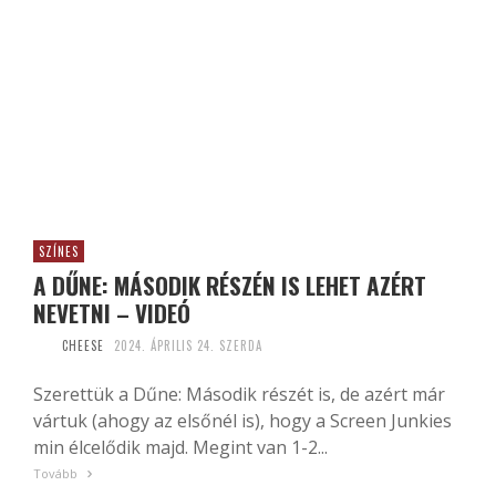
SZÍNES
A DŰNE: MÁSODIK RÉSZÉN IS LEHET AZÉRT
NEVETNI – VIDEÓ
CHEESE
2024. ÁPRILIS 24. SZERDA
Szerettük a Dűne: Második részét is, de azért már
vártuk (ahogy az elsőnél is), hogy a Screen Junkies
min élcelődik majd. Megint van 1-2...
Tovább