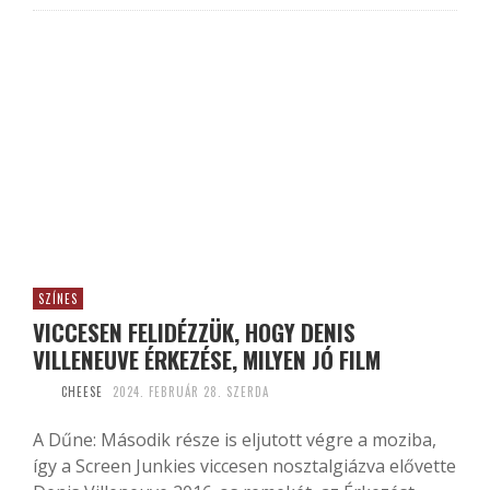
SZÍNES
VICCESEN FELIDÉZZÜK, HOGY DENIS
VILLENEUVE ÉRKEZÉSE, MILYEN JÓ FILM
CHEESE
2024. FEBRUÁR 28. SZERDA
A Dűne: Második része is eljutott végre a moziba,
így a Screen Junkies viccesen nosztalgiázva elővette