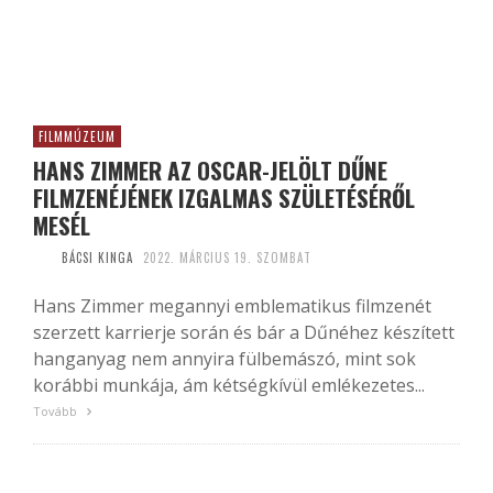
FILMMÚZEUM
HANS ZIMMER AZ OSCAR-JELÖLT DŰNE
FILMZENÉJÉNEK IZGALMAS SZÜLETÉSÉRŐL
MESÉL
BÁCSI KINGA
2022. MÁRCIUS 19. SZOMBAT
Hans Zimmer megannyi emblematikus filmzenét
szerzett karrierje során és bár a Dűnéhez készített
hanganyag nem annyira fülbemászó, mint sok
korábbi munkája, ám kétségkívül emlékezetes...
Tovább