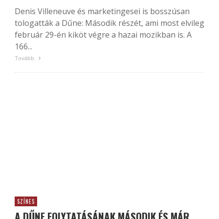
Denis Villeneuve és marketingesei is bosszúsan
tologatták a Dűne: Második részét, ami most elvileg
február 29-én kiköt végre a hazai mozikban is. A
166...
Tovább
SZÍNES
A DŰNE FOLYTATÁSÁNAK MÁSODIK ÉS MÁR