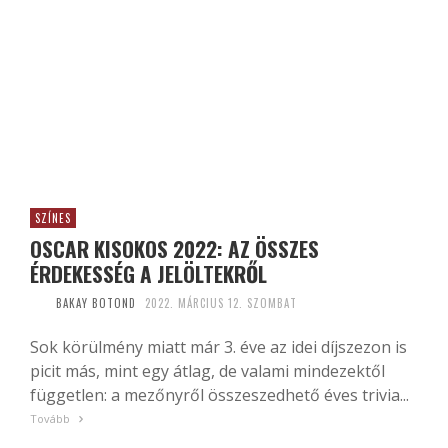
SZÍNES
OSCAR KISOKOS 2022: AZ ÖSSZES
ÉRDEKESSÉG A JELÖLTEKRŐL
BAKAY BOTOND
2022. MÁRCIUS 12. SZOMBAT
Sok körülmény miatt már 3. éve az idei díjszezon is
picit más, mint egy átlag, de valami mindezektől
független: a mezőnyről összeszedhető éves trivia...
Tovább