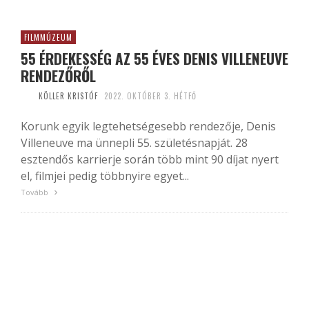
FILMMÚZEUM
55 ÉRDEKESSÉG AZ 55 ÉVES DENIS VILLENEUVE
RENDEZŐRŐL
KÖLLER KRISTÓF
2022. OKTÓBER 3. HÉTFŐ
Korunk egyik legtehetségesebb rendezője, Denis
Villeneuve ma ünnepli 55. születésnapját. 28
esztendős karrierje során több mint 90 díjat nyert
el, filmjei pedig többnyire egyet...
Tovább