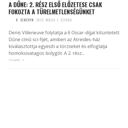
A DŰNE: 2. RÉSZ ELSŐ ELŐZETESE CSAK
FOKOZTA A TÜRELMETLENSÉGÜNKET
K. SEWERYN
2023. MÁJUS 3. SZERDA
Denis Villeneuve folytatja a 6 Oscar-díjjal kitüntetett
Dűne című sci-fijét, amiben az Atreides-ház
kiválasztottja egyesíti a törzseket és elfoglalja
homoksivatagos bolygót. A 2. rész...
Tovább