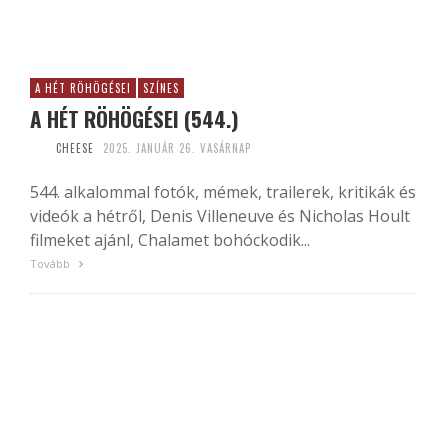
A HÉT RÖHÖGÉSEI
SZÍNES
A HÉT RÖHÖGÉSEI (544.)
CHEESE
2025. JANUÁR 26. VASÁRNAP
544. alkalommal fotók, mémek, trailerek, kritikák és
videók a hétről, Denis Villeneuve és Nicholas Hoult
filmeket ajánl, Chalamet bohóckodik...
Tovább