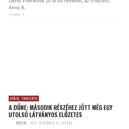
Denis Villeneuve 2016-os remekét, az Érkezést.
Anno 8...
Tovább
HÍREK, TRAILEREK
A DŰNE: MÁSODIK RÉSZÉHEZ JÖTT MÉG EGY
UTOLSÓ LÁTVÁNYOS ELŐZETES
CHEESE
2023. DECEMBER 13. SZERDA