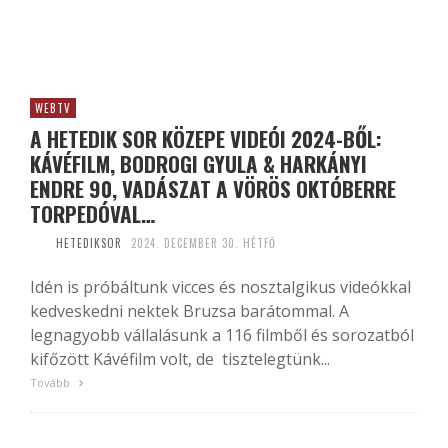
WEBTV
A HETEDIK SOR KÖZEPE VIDEÓI 2024-BŐL:
KÁVÉFILM, BODROGI GYULA & HARKÁNYI
ENDRE 90, VADÁSZAT A VÖRÖS OKTÓBERRE
TORPEDÓVAL…
HETEDIKSOR
2024. DECEMBER 30. HÉTFŐ
Idén is próbáltunk vicces és nosztalgikus videókkal
kedveskedni nektek Bruzsa barátommal. A
legnagyobb vállalásunk a 116 filmből és sorozatból
kifőzött Kávéfilm volt, de tisztelegtünk...
Tovább