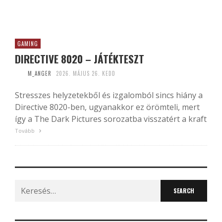
GAMING
DIRECTIVE 8020 – JÁTÉKTESZT
M_ANGER
2026. MÁJUS 26. KEDD
Stresszes helyzetekből és izgalomból sincs hiány a
Directive 8020-ben, ugyanakkor ez örömteli, mert
így a The Dark Pictures sorozatba visszatért a kraft
Tovább
Search
for: