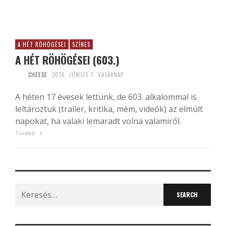
A HÉT RÖHÖGÉSEI
SZÍNES
A HÉT RÖHÖGÉSEI (603.)
CHEESE
2026. JÚNIUS 7. VASÁRNAP
A héten 17 évesek lettünk, de 603. alkalommal is
leltároztuk (trailer, kritika, mém, videók) az elmúlt
napokat, ha valaki lemaradt volna valamiről.
Tovább
Search
for: