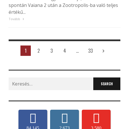
spontán Vaiana 2 után a Zootropolis-ba való teljes
értékű...
Tovább
1
2
3
4
…
33
Search
for:
84,145
2,673
3,580