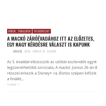
HÍREK, TRAILEREK
TV/SOROZAT
A MACKÓ ZÁRÓÉVADÁHOZ ITT AZ ELŐZETES,
EGY NAGY KÉRDÉSRE VÁLASZT IS KAPUNK
CHEESE
2026. JÚNIUS 10. SZERDA
Az 5. évaddal elbúcsúzik az utóbbi esztendők egyik
legszerethetőbb sorozata, A mackó. Június 26-án 8
résszel érkezik a Disney+-ra. Biztos szépen kifőzik
a finálét,...
Tovább