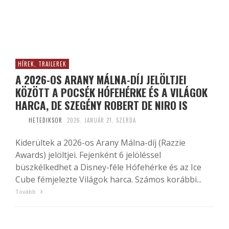
HÍREK, TRAILEREK
A 2026-OS ARANY MÁLNA-DÍJ JELÖLTJEI
KÖZÖTT A POCSÉK HÓFEHÉRKE ÉS A VILÁGOK
HARCA, DE SZEGÉNY ROBERT DE NIRO IS
HETEDIKSOR
2026. JANUÁR 21. SZERDA
Kiderültek a 2026-os Arany Málna-díj (Razzie
Awards) jelöltjei. Fejenként 6 jelöléssel
büszkélkedhet a Disney-féle Hófehérke és az Ice
Cube fémjelezte Világok harca. Számos korábbi...
Tovább