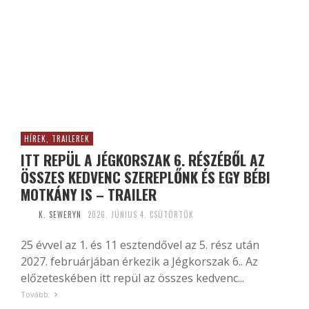
HÍREK, TRAILEREK
ITT REPÜL A JÉGKORSZAK 6. RÉSZÉBŐL AZ
ÖSSZES KEDVENC SZEREPLŐNK ÉS EGY BÉBI
MOTKÁNY IS – TRAILER
K. SEWERYN
2026. JÚNIUS 4. CSÜTÖRTÖK
25 évvel az 1. és 11 esztendővel az 5. rész után
2027. februárjában érkezik a Jégkorszak 6.. Az
előzeteskében itt repül az összes kedvenc...
Tovább