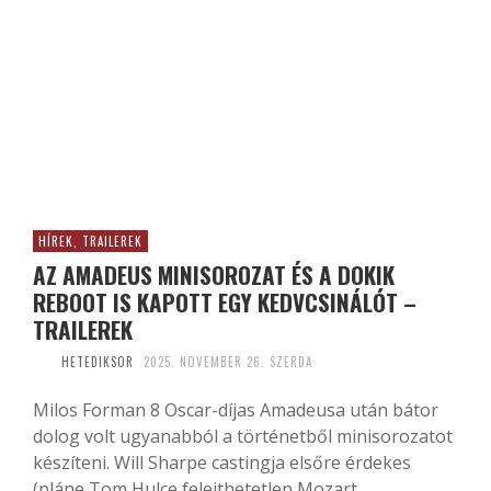
HÍREK, TRAILEREK
AZ AMADEUS MINISOROZAT ÉS A DOKIK
REBOOT IS KAPOTT EGY KEDVCSINÁLÓT –
TRAILEREK
HETEDIKSOR
2025. NOVEMBER 26. SZERDA
Milos Forman 8 Oscar-díjas Amadeusa után bátor
dolog volt ugyanabból a történetből minisorozatot
készíteni. Will Sharpe castingja elsőre érdekes
(pláne Tom Hulce felejthetetlen Mozart...