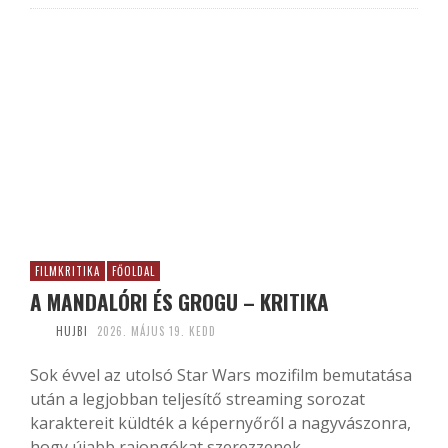
FILMKRITIKA
FŐOLDAL
A MANDALÓRI ÉS GROGU – KRITIKA
HUJBI
2026. MÁJUS 19. KEDD
Sok évvel az utolsó Star Wars mozifilm bemutatása
után a legjobban teljesítő streaming sorozat
karaktereit küldték a képernyőről a nagyvászonra,
hogy újabb rajongókat szerezzenek...