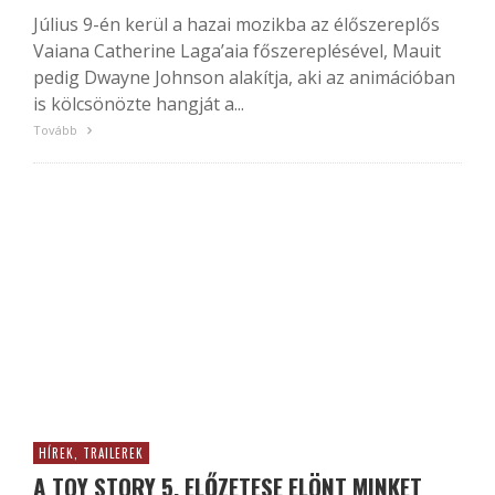
Július 9-én kerül a hazai mozikba az élőszereplős
Vaiana Catherine Laga’aia főszereplésével, Mauit
pedig Dwayne Johnson alakítja, aki az animációban
is kölcsönözte hangját a...
Tovább
HÍREK, TRAILEREK
A TOY STORY 5. ELŐZETESE ELÖNT MINKET