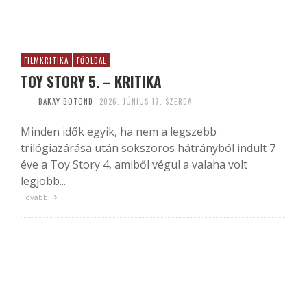
FILMKRITIKA
FŐOLDAL
TOY STORY 5. – KRITIKA
BAKAY BOTOND
2026. JÚNIUS 17. SZERDA
Minden idők egyik, ha nem a legszebb
trilógiazárása után sokszoros hátrányból indult 7
éve a Toy Story 4, amiből végül a valaha volt
legjobb...
Tovább