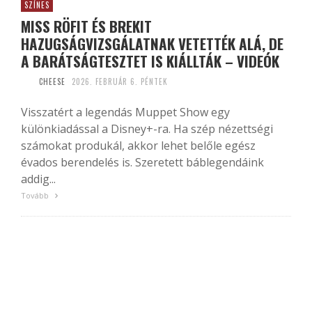
SZÍNES
MISS RÖFIT ÉS BREKIT
HAZUGSÁGVIZSGÁLATNAK VETETTÉK ALÁ, DE
A BARÁTSÁGTESZTET IS KIÁLLTÁK – VIDEÓK
CHEESE
2026. FEBRUÁR 6. PÉNTEK
Visszatért a legendás Muppet Show egy
különkiadással a Disney+-ra. Ha szép nézettségi
számokat produkál, akkor lehet belőle egész
évados berendelés is. Szeretett báblegendáink
addig...
Tovább