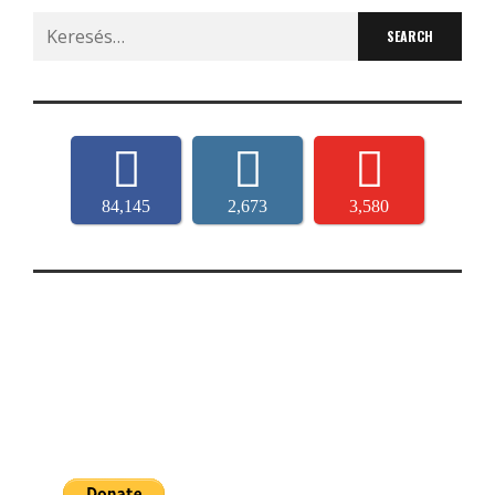
Search
for:
84,145
2,673
3,580