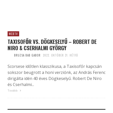
WEBTV
TAXISOFŐR VS. DÖGKESELYŰ – ROBERT DE
NIRO & CSERHALMI GYÖRGY
BRUZSA BAB GABOR
2022. OKTÓBER 31. HÉTFŐ
Scorsese időtlen klasszikusa, a Taxisofőr kapcsán
sokszor beugrott a honi verziónk, az András Ferenc
dirigálta idén 40 éves Dögkeselyű. Robert De Niro
és Cserhalmi...
Tovább