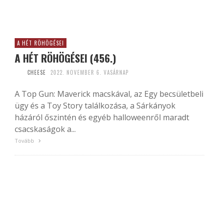
A HÉT RÖHÖGÉSEI
A HÉT RÖHÖGÉSEI (456.)
CHEESE
2022. NOVEMBER 6. VASÁRNAP
A Top Gun: Maverick macskával, az Egy becsületbeli
ügy és a Toy Story találkozása, a Sárkányok
házáról őszintén és egyéb halloweenről maradt
csacskaságok a...
Tovább