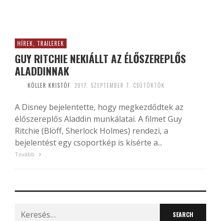
HÍREK, TRAILEREK
GUY RITCHIE NEKIÁLLT AZ ÉLŐSZEREPLŐS
ALADDINNAK
KÖLLER KRISTÓF
2017. SZEPTEMBER 7. CSÜTÖRTÖK
A Disney bejelentette, hogy megkezdődtek az
élőszereplős Aladdin munkálatai. A filmet Guy
Ritchie (Blöff, Sherlock Holmes) rendezi, a
bejelentést egy csoportkép is kísérte a...
Tovább
Search
for: