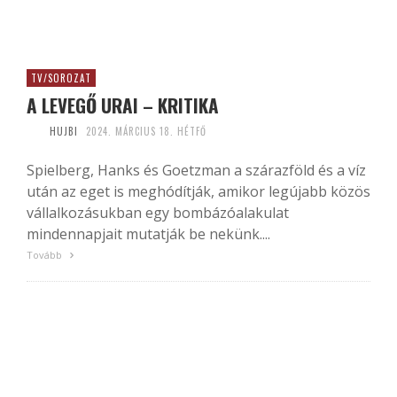
TV/SOROZAT
A LEVEGŐ URAI – KRITIKA
HUJBI
2024. MÁRCIUS 18. HÉTFŐ
Spielberg, Hanks és Goetzman a szárazföld és a víz
után az eget is meghódítják, amikor legújabb közös
vállalkozásukban egy bombázóalakulat
mindennapjait mutatják be nekünk....
Tovább