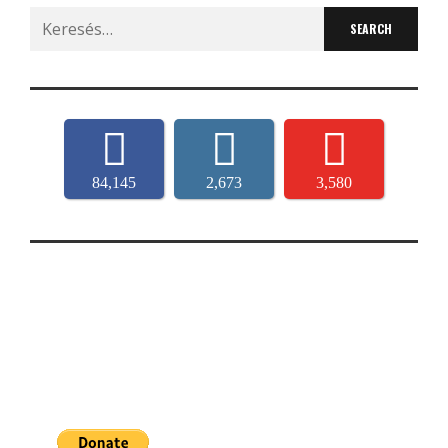
Search
for:
84,145
2,673
3,580