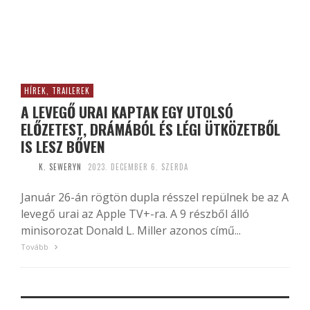
HÍREK, TRAILEREK
A LEVEGŐ URAI KAPTAK EGY UTOLSÓ
ELŐZETEST, DRÁMÁBÓL ÉS LÉGI ÜTKÖZETBŐL
IS LESZ BŐVEN
K. SEWERYN
2023. DECEMBER 6. SZERDA
Január 26-án rögtön dupla résszel repülnek be az A
levegő urai az Apple TV+-ra. A 9 részből álló
minisorozat Donald L. Miller azonos című...
Tovább