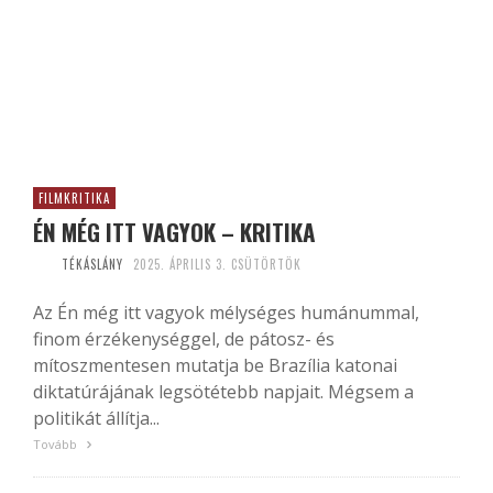
FILMKRITIKA
ÉN MÉG ITT VAGYOK – KRITIKA
TÉKÁSLÁNY
2025. ÁPRILIS 3. CSÜTÖRTÖK
Az Én még itt vagyok mélységes humánummal,
finom érzékenységgel, de pátosz- és
mítoszmentesen mutatja be Brazília katonai
diktatúrájának legsötétebb napjait. Mégsem a
politikát állítja...
Tovább