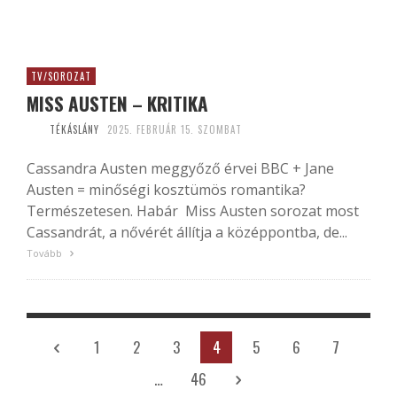
TV/SOROZAT
MISS AUSTEN – KRITIKA
TÉKÁSLÁNY
2025. FEBRUÁR 15. SZOMBAT
Cassandra Austen meggyőző érvei BBC + Jane
Austen = minőségi kosztümös romantika?
Természetesen. Habár Miss Austen sorozat most
Cassandrát, a nővérét állítja a középpontba, de...
Tovább
1
2
3
4
5
6
7
…
46