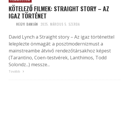
KÖTELEZŐ FILMEK: STRAIGHT STORY – AZ
IGAZ TÖRTÉNET
HEGYI DAMJÁN
2025. MÁRCIUS 5. SZERDA
David Lynch a Straight story – Az igaz történettel
leleplezte önmagát: a posztmodernizmust a
mainstreambe átvivő rendezőtársakhoz képest
(Tarantino, Coen-testvérek, Lanthimos, Todd
Solondz...) messze...
Tovább