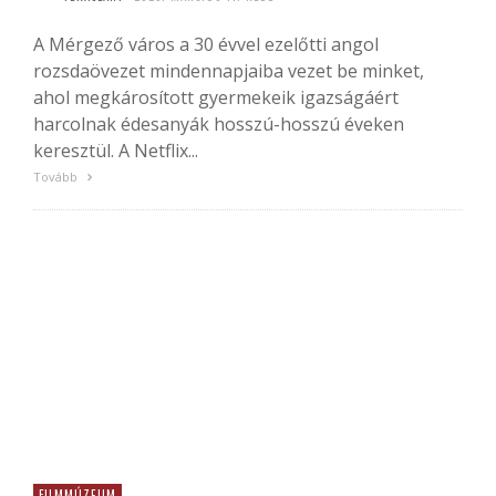
A Mérgező város a 30 évvel ezelőtti angol
rozsdaövezet mindennapjaiba vezet be minket,
ahol megkárosított gyermekeik igazságáért
harcolnak édesanyák hosszú-hosszú éveken
keresztül. A Netflix...
Tovább
FILMMÚZEUM