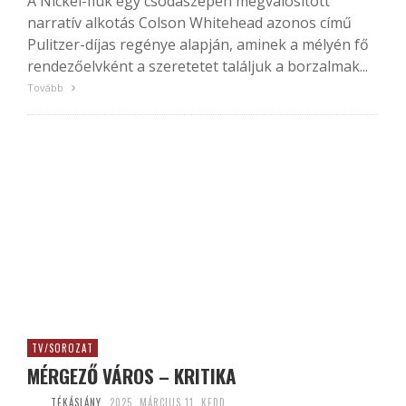
A Nickel-fiúk egy csodaszépen megvalósított
narratív alkotás Colson Whitehead azonos című
Pulitzer-díjas regénye alapján, aminek a mélyén fő
rendezőelvként a szeretetet találjuk a borzalmak...
Tovább
TV/SOROZAT
MÉRGEZŐ VÁROS – KRITIKA
TÉKÁSLÁNY
2025. MÁRCIUS 11. KEDD