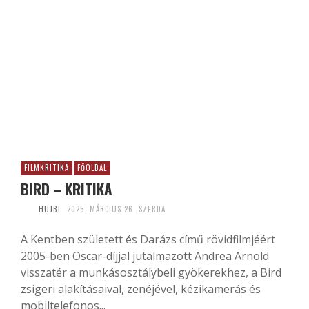
FILMKRITIKA
FŐOLDAL
BIRD – KRITIKA
HUJBI
2025. MÁRCIUS 26. SZERDA
A Kentben született és Darázs című rövidfilmjéért
2005-ben Oscar-díjjal jutalmazott Andrea Arnold
visszatér a munkásosztálybeli gyökerekhez, a Bird
zsigeri alakításaival, zenéjével, kézikamerás és
mobiltelefonos...