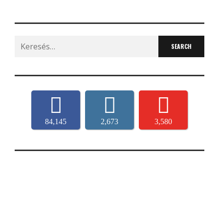
Search
for:
84,145
2,673
3,580