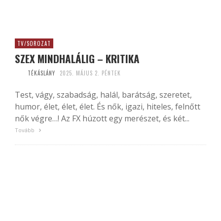
TV/SOROZAT
SZEX MINDHALÁLIG – KRITIKA
TÉKÁSLÁNY
2025. MÁJUS 2. PÉNTEK
Test, vágy, szabadság, halál, barátság, szeretet,
humor, élet, élet, élet. És nők, igazi, hiteles, felnőtt
nők végre…! Az FX húzott egy merészet, és két...
Tovább