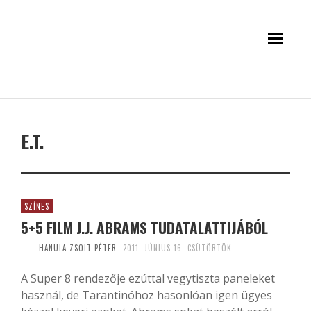
E.T.
SZÍNES
5+5 FILM J.J. ABRAMS TUDATALATTIJÁBÓL
HANULA ZSOLT PÉTER
2011. JÚNIUS 16. CSÜTÖRTÖK
A Super 8 rendezője ezúttal vegytiszta paneleket
használ, de Tarantinóhoz hasonlóan igen ügyes