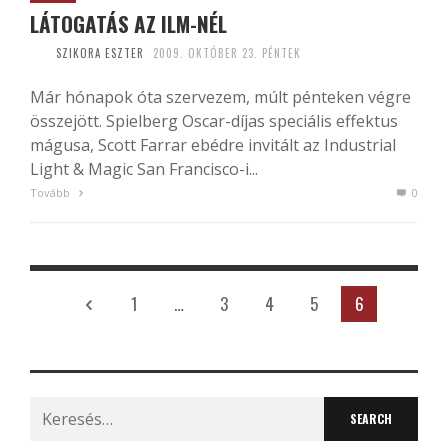
LÁTOGATÁS AZ ILM-NÉL
SZIKORA ESZTER
2009. OKTÓBER 23. PÉNTEK
Már hónapok óta szervezem, múlt pénteken végre
összejött. Spielberg Oscar-díjas speciális effektus
mágusa, Scott Farrar ebédre invitált az Industrial
Light & Magic San Francisco-i...
Tovább
0
1
…
3
4
5
6
Search
for: