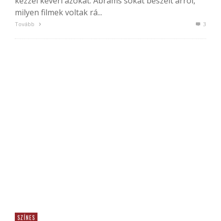
kézzel keveri azokat. Abrams sokat beszélt arról,
milyen filmek voltak rá...
Tovább
3
SZÍNES