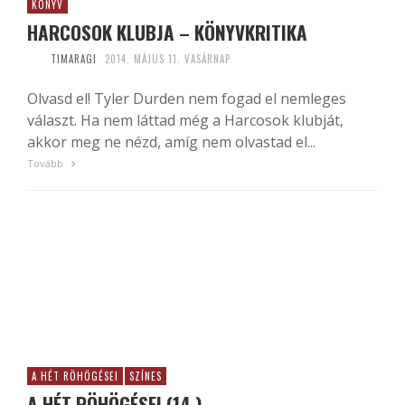
KÖNYV
HARCOSOK KLUBJA – KÖNYVKRITIKA
TIMARAGI
2014. MÁJUS 11. VASÁRNAP
Olvasd el! Tyler Durden nem fogad el nemleges
választ. Ha nem láttad még a Harcosok klubját,
akkor meg ne nézd, amíg nem olvastad el...
Tovább
A HÉT RÖHÖGÉSEI
SZÍNES
A HÉT RÖHÖGÉSEI (14.)