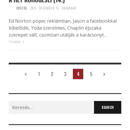
CHEESE
2013. DECEMBER 15. VASÁRNAP
Ed Norton pöpec reklámban, Jason a facebookkal
bíbelődik, Yoda szerelmes, Chaplin éjszaka
szerepet vált, csomóan utálják a karácsonyt...
Tovább
1
2
3
4
5
Search
for: