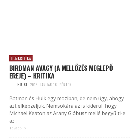
FILMKRITIKA
BIRDMAN AVAGY (A MELLŐZÉS MEGLEPŐ
EREJE) – KRITIKA
HUJBI
2015. JANUÁR 16. PÉNTEK
Batman és Hulk egy moziban, de nem úgy, ahogy
azt elképzeljük. Nemsokára az is kiderül, hogy
Michael Keaton az Arany Glóbusz mellé begyűjti-e
az...
Tovább