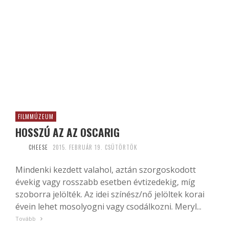
FILMMÚZEUM
HOSSZÚ AZ AZ OSCARIG
CHEESE
2015. FEBRUÁR 19. CSÜTÖRTÖK
Mindenki kezdett valahol, aztán szorgoskodott
évekig vagy rosszabb esetben évtizedekig, míg
szoborra jelölték. Az idei színész/nő jelöltek korai
évein lehet mosolyogni vagy csodálkozni. Meryl...
Tovább