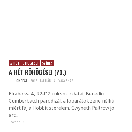
A HÉT RÖHÖGÉSEI
SZÍNES
A HÉT RÖHÖGÉSEI (70.)
CHEESE
2015. JANUÁR 18. VASÁRNAP
Elrabolva 4., R2-D2 kulcsmondatai, Benedict
Cumberbatch parodizál, a Jóbarátok zene nélkül,
miért fáj a Hobbit szerelem, Gwyneth Paltrow jó
arc...
Tovább