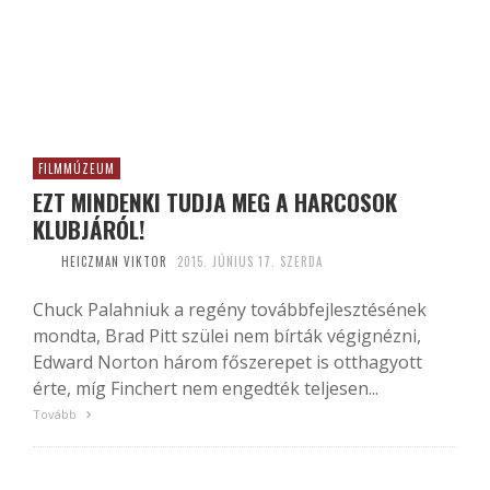
FILMMÚZEUM
EZT MINDENKI TUDJA MEG A HARCOSOK
KLUBJÁRÓL!
HEICZMAN VIKTOR
2015. JÚNIUS 17. SZERDA
Chuck Palahniuk a regény továbbfejlesztésének
mondta, Brad Pitt szülei nem bírták végignézni,
Edward Norton három főszerepet is otthagyott
érte, míg Finchert nem engedték teljesen...
Tovább