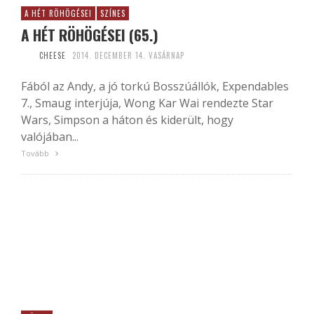
A HÉT RÖHÖGÉSEI
SZÍNES
A HÉT RÖHÖGÉSEI (65.)
CHEESE
2014. DECEMBER 14. VASÁRNAP
Fából az Andy, a jó torkú Bosszúállók, Expendables
7., Smaug interjúja, Wong Kar Wai rendezte Star
Wars, Simpson a háton és kiderült, hogy
valójában...
Tovább