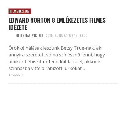
FILMMÚZEUM
EDWARD NORTON 8 EMLÉKEZETES FILMES
IDÉZETE
HEICZMAN VIKTOR
2015. AUGUSZTUS 18. KEDD
Örökké hálásak leszünk Betsy True-nak, aki
annyira szeretett volna színésznő lenni, hogy
amikor bébiszitter teendőit látta el, akkor is
színházba vitte a rábízott lurkókat....
Tovább