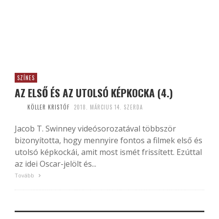
SZÍNES
AZ ELSŐ ÉS AZ UTOLSÓ KÉPKOCKA (4.)
KÖLLER KRISTÓF
2018. MÁRCIUS 14. SZERDA
Jacob T. Swinney videósorozatával többször
bizonyította, hogy mennyire fontos a filmek első és
utolsó képkockái, amit most ismét frissített. Ezúttal
az idei Oscar-jelölt és...
Tovább