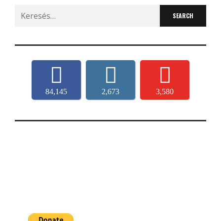
Search
for:
84,145
2,673
3,580