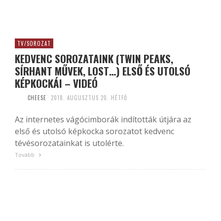
TV/SOROZAT
KEDVENC SOROZATAINK (TWIN PEAKS,
SÍRHANT MŰVEK, LOST…) ELSŐ ÉS UTOLSÓ
KÉPKOCKÁI – VIDEÓ
CHEESE
2018. AUGUSZTUS 20. HÉTFŐ
Az internetes vágócimborák indították útjára az
első és utolsó képkocka sorozatot kedvenc
tévésorozatainkat is utolérte.
Tovább