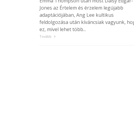
Emma Thompson után most Daisy Edgar-
Jones az Értelem és érzelem legújabb
adaptációjában, Ang Lee kultikus
feldolgozása után kíváncsiak vagyunk, ho
ez, mivel lehet több...
Tovább