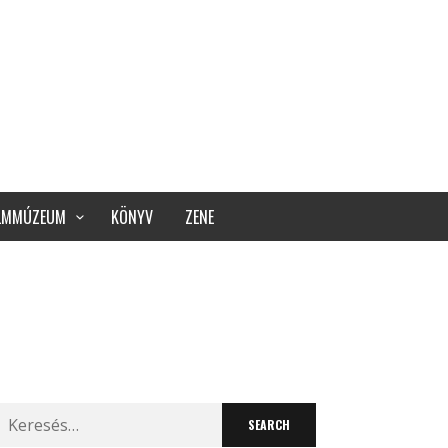
ILMMÚZEUM
KÖNYV
ZENE
Search
for: