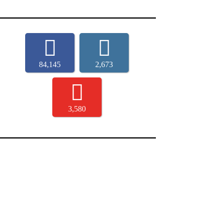
84,145
2,673
3,580