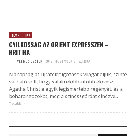
FILMKRITIKA
GYILKOSSÁG AZ ORIENT EXPRESSZEN –
KRITIKA
VERMES ESZTER
2017. NOVEMBER 8. SZERDA
Manapság az újrafeldolgozások világát éljük, szinte
várható volt, hogy valaki előbb-utóbb előveszi
Agatha Christie egyik legismertebb regényét, és a
beharangozókat, meg a színészgárdát elnézve...
Tovább