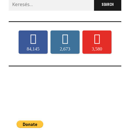
Search
for:
84,145
2,673
3,580