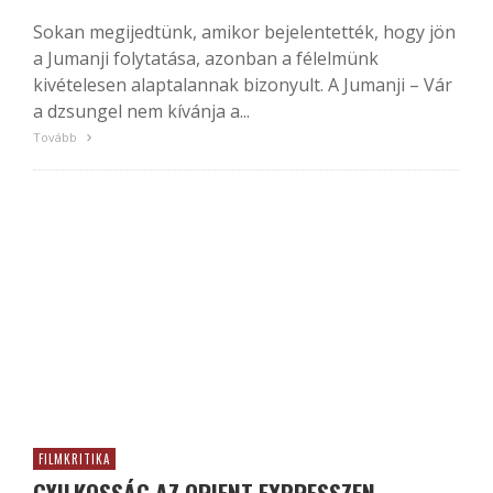
Sokan megijedtünk, amikor bejelentették, hogy jön
a Jumanji folytatása, azonban a félelmünk
kivételesen alaptalannak bizonyult. A Jumanji – Vár
a dzsungel nem kívánja a...
Tovább
FILMKRITIKA
GYILKOSSÁG AZ ORIENT EXPRESSZEN –