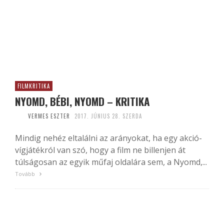
FILMKRITIKA
NYOMD, BÉBI, NYOMD – KRITIKA
VERMES ESZTER
2017. JÚNIUS 28. SZERDA
Mindig nehéz eltalálni az arányokat, ha egy akció-
vígjátékról van szó, hogy a film ne billenjen át
túlságosan az egyik műfaj oldalára sem, a Nyomd,...
Tovább