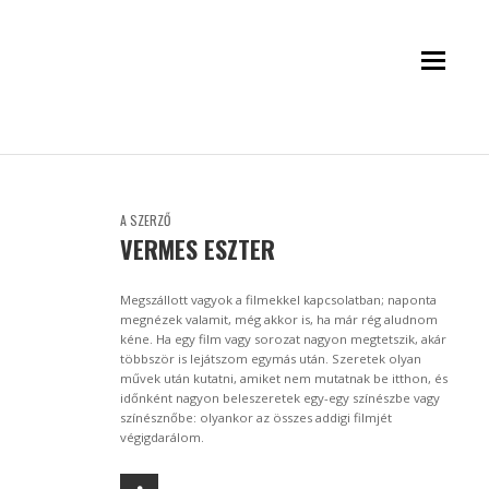
A SZERZŐ
VERMES ESZTER
Megszállott vagyok a filmekkel kapcsolatban; naponta
megnézek valamit, még akkor is, ha már rég aludnom
kéne. Ha egy film vagy sorozat nagyon megtetszik, akár
többször is lejátszom egymás után. Szeretek olyan
művek után kutatni, amiket nem mutatnak be itthon, és
időnként nagyon beleszeretek egy-egy színészbe vagy
színésznőbe: olyankor az összes addigi filmjét
végigdarálom.