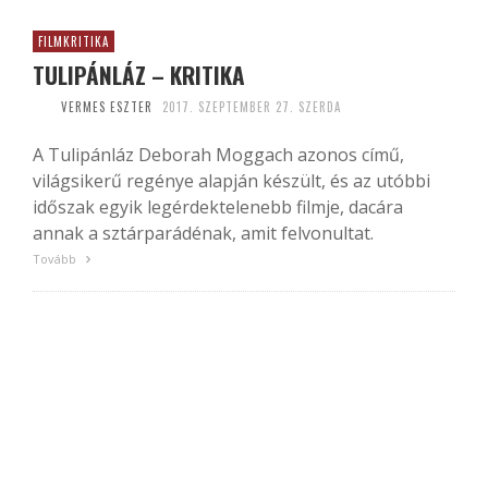
FILMKRITIKA
TULIPÁNLÁZ – KRITIKA
VERMES ESZTER
2017. SZEPTEMBER 27. SZERDA
A Tulipánláz Deborah Moggach azonos című,
világsikerű regénye alapján készült, és az utóbbi
időszak egyik legérdektelenebb filmje, dacára
annak a sztárparádénak, amit felvonultat.
Tovább