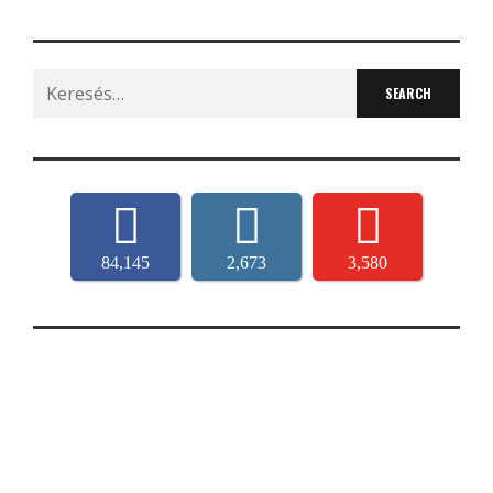
Search
for:
84,145
2,673
3,580