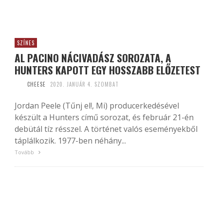
SZÍNES
AL PACINO NÁCIVADÁSZ SOROZATA, A
HUNTERS KAPOTT EGY HOSSZABB ELŐZETEST
CHEESE
2020. JANUÁR 4. SZOMBAT
Jordan Peele (Tűnj el!, Mi) producerkedésével
készült a Hunters című sorozat, és február 21-én
debütál tíz résszel. A történet valós eseményekből
táplálkozik. 1977-ben néhány...
Tovább