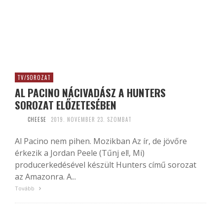
TV/SOROZAT
AL PACINO NÁCIVADÁSZ A HUNTERS
SOROZAT ELŐZETESÉBEN
CHEESE
2019. NOVEMBER 23. SZOMBAT
Al Pacino nem pihen. Mozikban Az ír, de jövőre
érkezik a Jordan Peele (Tűnj el!, Mi)
producerkedésével készült Hunters című sorozat
az Amazonra. A...
Tovább