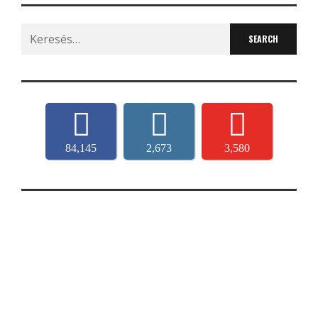
Search
for:
84,145
2,673
3,580