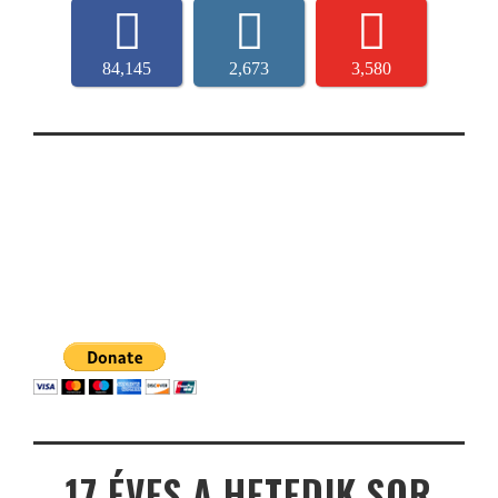
84,145
2,673
3,580
17 ÉVES A HETEDIK SOR