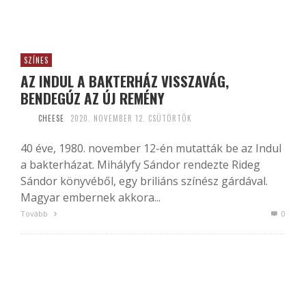
SZÍNES
AZ INDUL A BAKTERHÁZ VISSZAVÁG,
BENDEGÚZ AZ ÚJ REMÉNY
CHEESE
2020. NOVEMBER 12. CSÜTÖRTÖK
40 éve, 1980. november 12-én mutatták be az Indul
a bakterházat. Mihályfy Sándor rendezte Rideg
Sándor könyvéből, egy briliáns színész gárdával.
Magyar embernek akkora...
Tovább
0