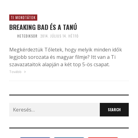
TI MONDTÁTOK
BREAKING BAD ÉS A TANÚ
HETEDIKSOR
2014. JÚLIUS 14. HÉTFŐ
Megkérdeztük Tőletek, hogy melyik minden idők
legjobb sorozata és magyar filmje? Itt van a Ti
szavazataitok alapján a két top 5-ös csapat.
Tovább
Search
for: