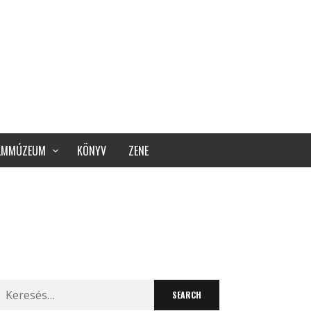
ILMMÚZEUM
KÖNYV
ZENE
Search
for: