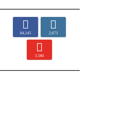
84,145
2,673
3,580