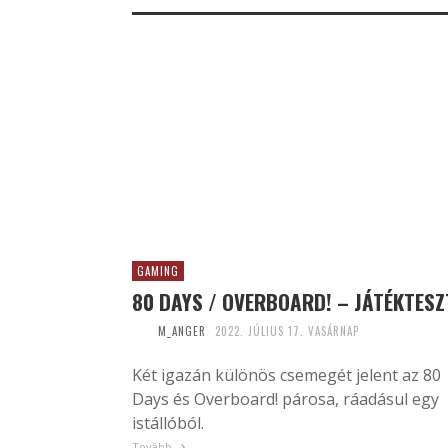
GAMING
80 DAYS / OVERBOARD! – JÁTÉKTESZ
M_ANGER
2022. JÚLIUS 17. VASÁRNAP
Két igazán különös csemegét jelent az 80
Days és Overboard! párosa, ráadásul egy
istállóból.
Tovább