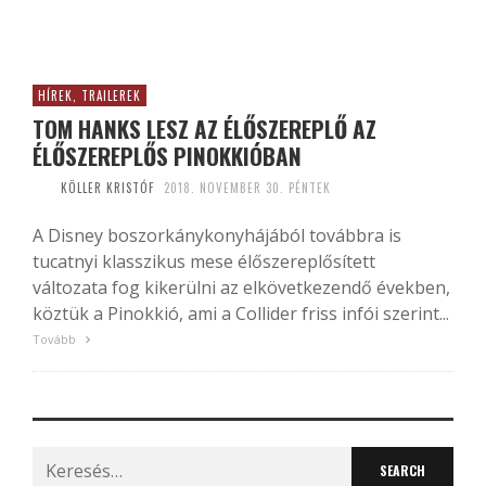
HÍREK, TRAILEREK
TOM HANKS LESZ AZ ÉLŐSZEREPLŐ AZ
ÉLŐSZEREPLŐS PINOKKIÓBAN
KÖLLER KRISTÓF
2018. NOVEMBER 30. PÉNTEK
A Disney boszorkánykonyhájából továbbra is
tucatnyi klasszikus mese élőszereplősített
változata fog kikerülni az elkövetkezendő években,
köztük a Pinokkió, ami a Collider friss infói szerint...
Tovább
Search
for: