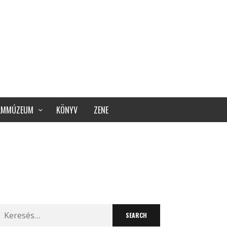
ILMMÚZEUM
KÖNYV
ZENE
Search
for: