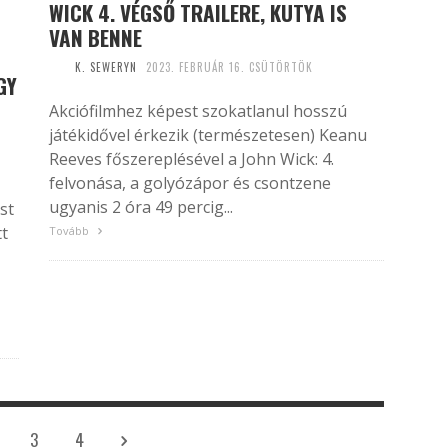
WICK 4. VÉGSŐ TRAILERE, KUTYA IS
VAN BENNE
K. SEWERYN
2023. FEBRUÁR 16. CSÜTÖRTÖK
GY
Akciófilmhez képest szokatlanul hosszú
játékidővel érkezik (természetesen) Keanu
Reeves főszereplésével a John Wick: 4.
felvonása, a golyózápor és csontzene
ugyanis 2 óra 49 percig...
st
tt
Tovább
3
4