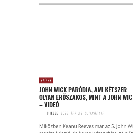
SZÍNES
JOHN WICK PARÓDIA, AMI KÉTSZER
OLYAN ERŐSZAKOS, MINT A JOHN WIC
– VIDEÓ
CHEESE
2026. ÁPRILIS 19. VASÁRNAP
Miközben Keanu Reeves már az 5. John W