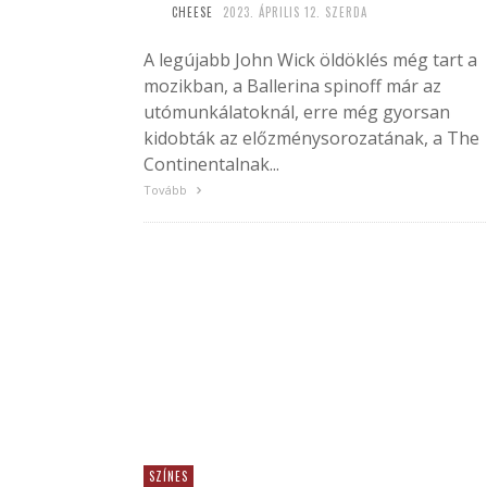
CHEESE
2023. ÁPRILIS 12. SZERDA
A legújabb John Wick öldöklés még tart a
mozikban, a Ballerina spinoff már az
utómunkálatoknál, erre még gyorsan
kidobták az előzménysorozatának, a The
Continentalnak...
Tovább
SZÍNES