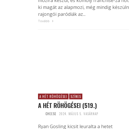
mozira készül, és komoly franchise-zá nőt
ki magát az alapmozi, még mindig készül
rajongói paródiák az...
Tovább
A HÉT RÖHÖGÉSEI
SZÍNES
A HÉT RÖHÖGÉSEI (519.)
CHEESE
2024. MÁJUS 5. VASÁRNAP
Ryan Gosling kicsit leuralta a hetet