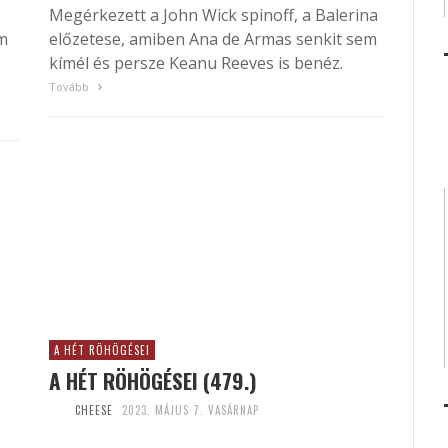
Megérkezett a John Wick spinoff, a Balerina
ém
előzetese, amiben Ana de Armas senkit sem
kímél és persze Keanu Reeves is benéz.
Tovább
A HÉT RÖHÖGÉSEI
A HÉT RÖHÖGÉSEI (479.)
CHEESE
2023. MÁJUS 7. VASÁRNAP