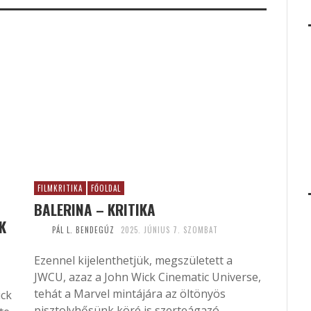
FILMKRITIKA
FŐOLDAL
BALERINA – KRITIKA
K
PÁL L. BENDEGÚZ
2025. JÚNIUS 7. SZOMBAT
Ezennel kijelenthetjük, megszületett a
JWCU, azaz a John Wick Cinematic Universe,
tehát a Marvel mintájára az öltönyös
ick
pisztolyhősünk köré is szerteágazó