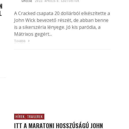
CHEESE
2023. ÁPRILIS 6. CSÜTÖRTÖK
N
L
A Cracked csapata 20 dollárból elkészítette a
John Wick bevezető részét, de abban benne
is a sikerszéria lényege. Jó kis paródia, a
Mátrixos gegért...
Tovább
HÍREK, TRAILEREK
ITT A MARATONI HOSSZÚSÁGÚ JOHN