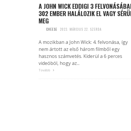
A JOHN WICK EDDIGI 3 FELVONÁSÁBA
302 EMBER HALÁLOZIK EL VAGY SÉRÜ
MEG
CHEESE
2023. MÁRCIUS 22. SZERDA
A mozikban a John Wick: 4. felvonása, így
nem ártott az első három filmből egy
hasznos számvetés. Kiderül a 6 perces
videóból, hogy az...
Tovább