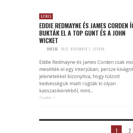
SZÍNES
EDDIE REDMAYNE ÉS JAMES CORDEN Í
BUKTÁK EL A TOP GUNT ÉS A JOHN
WICKET
CHEESE
2022. NOVEMBER 2. SZERDA
Eddie Redmayne és James Corden csak mo
mesélték el egy interjúban, persze kivágo
jelenetekkel bizonyítva, hogy túlzott
kedvességük miatt rúgták ki olyan
kasszasikerekből, mint...
Tovább
1
2