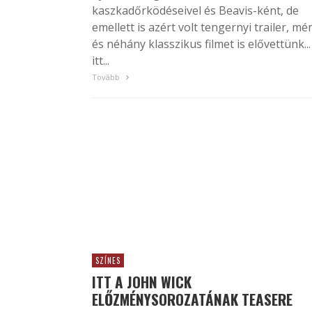
kaszkadőrködéseivel és Beavis-ként, de
emellett is azért volt tengernyi trailer, m
és néhány klasszikus filmet is elővettünk...
itt...
Tovább
SZÍNES
ITT A JOHN WICK
ELŐZMÉNYSOROZATÁNAK TEASERE