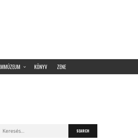
ILMMÚZEUM
KÖNYV
ZENE
Search
for: