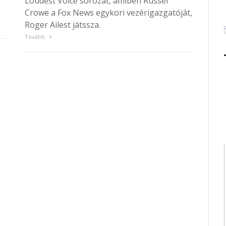
Loudest Voice sorozat, amiben Russel
Crowe a Fox News egykori vezérigazgatóját,
Roger Ailest játssza.
Tovább