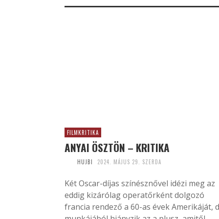
FILMKRITIKA
ANYAI ÖSZTÖN – KRITIKA
HUJBI
2024. MÁJUS 29. SZERDA
Két Oscar-díjas színésznővel idézi meg az
eddig kizárólag operatőrként dolgozó
francia rendező a 60-as évek Amerikáját, 
munkájából hiányzik az a plusz, amitől