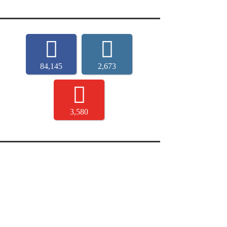
84,145
2,673
3,580