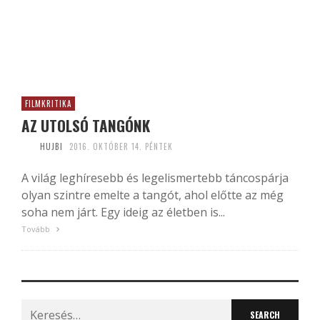
FILMKRITIKA
AZ UTOLSÓ TANGÓNK
HUJBI
2016. OKTÓBER 14. PÉNTEK
A világ leghíresebb és legelismertebb táncospárja
olyan szintre emelte a tangót, ahol előtte az még
soha nem járt. Egy ideig az életben is...
Tovább
Search