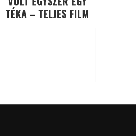
VOLT EGYSZER EGY
TÉKA – TELJES FILM