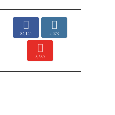
84,145
2,673
3,580