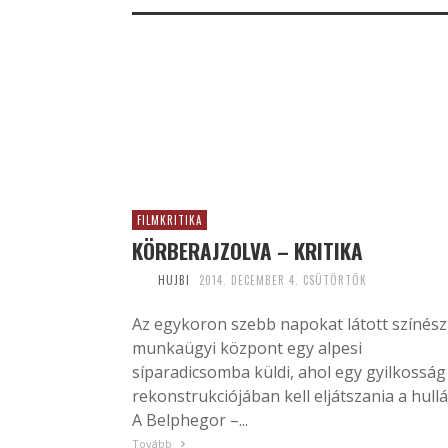
FILMKRITIKA
KÖRBERAJZOLVA – KRITIKA
HUJBI
2014. DECEMBER 4. CSÜTÖRTÖK
Az egykoron szebb napokat látott színész
munkaügyi központ egy alpesi
síparadicsomba küldi, ahol egy gyilkosság
rekonstrukciójában kell eljátszania a hullá
A Belphegor –...
Tovább