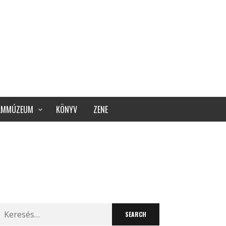
ILMMÚZEUM
KÖNYV
ZENE
Search
for: