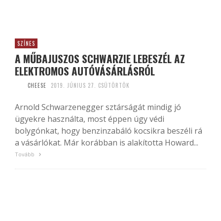
SZÍNES
A MŰBAJUSZOS SCHWARZIE LEBESZÉL AZ
ELEKTROMOS AUTÓVÁSÁRLÁSRÓL
CHEESE
2019. JÚNIUS 27. CSÜTÖRTÖK
Arnold Schwarzenegger sztárságát mindig jó
ügyekre használta, most éppen úgy védi
bolygónkat, hogy benzinzabáló kocsikra beszéli rá
a vásárlókat. Már korábban is alakította Howard...
Tovább