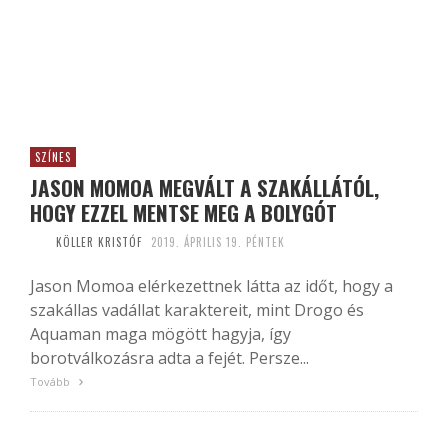
SZÍNES
JASON MOMOA MEGVÁLT A SZAKÁLLÁTÓL,
HOGY EZZEL MENTSE MEG A BOLYGÓT
KÖLLER KRISTÓF
2019. ÁPRILIS 19. PÉNTEK
Jason Momoa elérkezettnek látta az időt, hogy a
szakállas vadállat karaktereit, mint Drogo és
Aquaman maga mögött hagyja, így
borotválkozásra adta a fejét. Persze...
Tovább