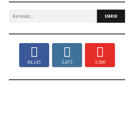
Search
for:
84,145
2,673
3,580