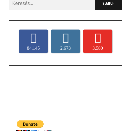
Search
for:
84,145
2,673
3,580