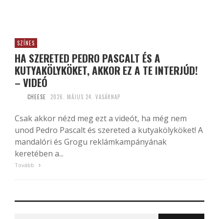
SZÍNES
HA SZERETED PEDRO PASCALT ÉS A
KUTYAKÖLYKÖKET, AKKOR EZ A TE INTERJÚD!
– VIDEÓ
CHEESE
2026. MÁJUS 24. VASÁRNAP
Csak akkor nézd meg ezt a videót, ha még nem
unod Pedro Pascalt és szereted a kutyakölyköket! A
mandalóri és Grogu reklámkampányának
keretében a...
Tovább