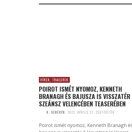
HÍREK, TRAILEREK
POIROT ISMÉT NYOMOZ, KENNETH
BRANAGH ÉS BAJUSZA IS VISSZATÉR
SZEÁNSZ VELENCÉBEN TEASERÉBEN
K. SEWERYN
2023. ÁPRILIS 27. CSÜTÖRTÖK
Poirot ismét nyomoz, Kenneth Branagh é