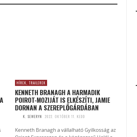
HÍREK, TRAILEREK
KENNETH BRANAGH A HARMADIK
 A
POIROT-MOZIJÁT IS ELKÉSZÍTI, JAMIE
DORNAN A SZEREPLŐGÁRDÁBAN
K. SEWERYN
2022. OKTÓBER 11. KEDD
s
Kenneth Branagh a vállalható Gyilkosság az