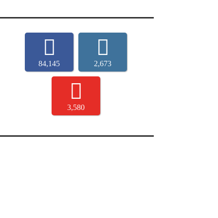
84,145
2,673
3,580