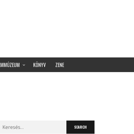
ILMMÚZEUM
KÖNYV
ZENE
Search
for: