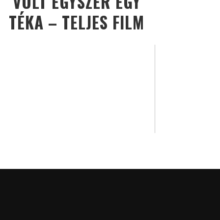
VOLT EGYSZER EGY
TÉKA – TELJES FILM