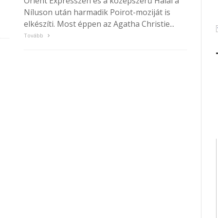
Orient Expresszen és a középszerű Halál a
Níluson után harmadik Poirot-moziját is
elkészíti. Most éppen az Agatha Christie...
Tovább