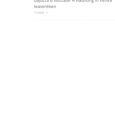
bajusza is visszatér A Haunting in Venice
teaserében
Tovább