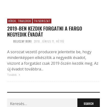
HÍREK, TRAILEREK
TV/SOROZAT
2019-BEN KEZDIK FORGATNI A FARGO
NEGYEDIK ÉVADÁT
BELICZAY BORI
2018. JÚNIUS 11. HÉTFŐ
A sorozat vezető producere jelentette be, hogy
mindenképpen elkészítik a negyedik évadot,
viszont a forgatást csak 2019 őszén kezdik meg. Az
új évadot továbbra...
Tovább
Search
for: