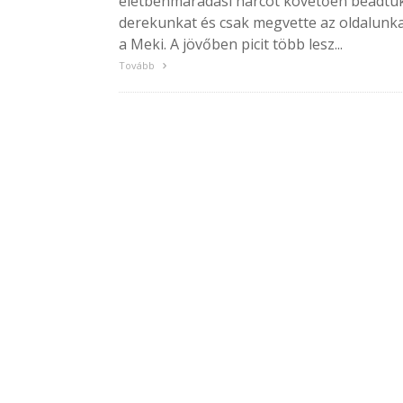
életbenmaradási harcot követően beadtu
derekunkat és csak megvette az oldalunk
a Meki. A jövőben picit több lesz...
Tovább