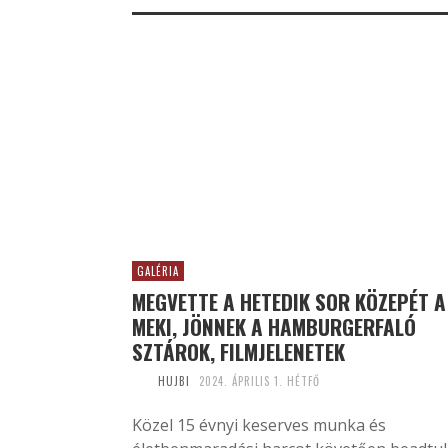
GALÉRIA
MEGVETTE A HETEDIK SOR KÖZEPÉT A
MEKI, JÖNNEK A HAMBURGERFALÓ
SZTÁROK, FILMJELENETEK
HUJBI
2024. ÁPRILIS 1. HÉTFŐ
Közel 15 évnyi keserves munka és