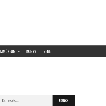
ILMMÚZEUM
KÖNYV
ZENE
Search
for: