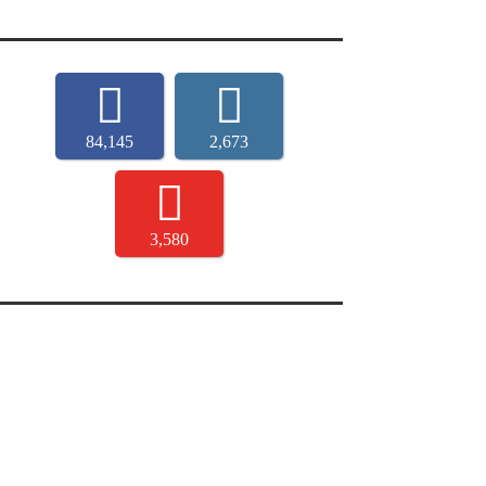
84,145
2,673
3,580