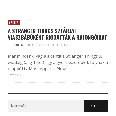
SZÍNES
A STRANGER THINGS SZTÁRJAI
VIASZBÁBÚKÉNT RIOGATTÁK A RAJONGÓIKAT
CHEESE
2019. JÚNIUS 27. CSÜTÖRTÖK
Már mindenki vágja a centit a Stranger Things 3.
évadáig (alig 1 hét), így a gyerekszereplők folynak a
csapból is. Most éppen a New...
Tovább
Search
for: