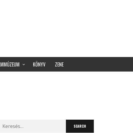
ILMMÚZEUM
KÖNYV
ZENE
Search
for: