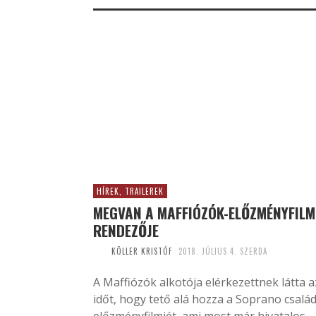
HÍREK, TRAILEREK
MEGVAN A MAFFIÓZÓK-ELŐZMÉNYFILM
RENDEZŐJE
KÖLLER KRISTÓF
2018. JÚLIUS 4. SZERDA
A Maffiózók alkotója elérkezettnek látta a
időt, hogy tető alá hozza a Soprano csalá