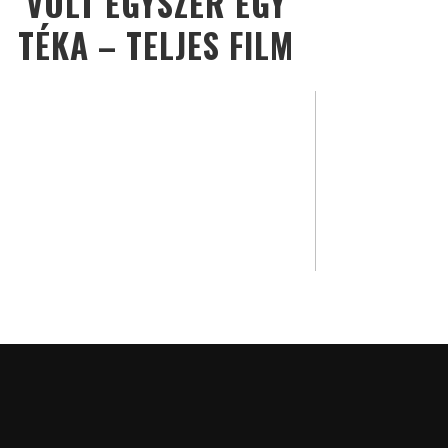
VOLT EGYSZER EGY
TÉKA – TELJES FILM