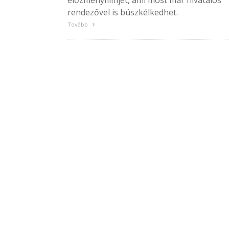
előzményfilmjét, ami most már hivatalos
rendezővel is büszkélkedhet.
Tovább