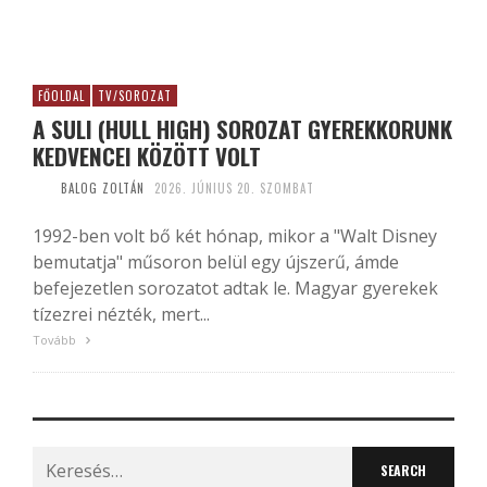
FŐOLDAL
TV/SOROZAT
A SULI (HULL HIGH) SOROZAT GYEREKKORUNK
KEDVENCEI KÖZÖTT VOLT
BALOG ZOLTÁN
2026. JÚNIUS 20. SZOMBAT
1992-ben volt bő két hónap, mikor a "Walt Disney
bemutatja" műsoron belül egy újszerű, ámde
befejezetlen sorozatot adtak le. Magyar gyerekek
tízezrei nézték, mert...
Tovább
Search
for: