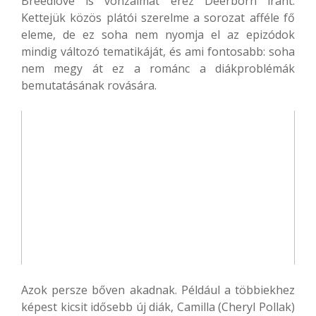
Breedlove is vonzalmat érez Deerborn iránt.
Kettejük közös plátói szerelme a sorozat afféle fő
eleme, de ez soha nem nyomja el az epizódok
mindig változó tematikáját, és ami fontosabb: soha
nem megy át ez a románc a diákproblémák
bemutatásának rovására.
Azok persze bőven akadnak. Például a többiekhez
képest kicsit idősebb új diák, Camilla (Cheryl Pollak)