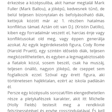
érkezése a középsuliba, akit hamar megtalál Mark
Fuller (Mark Ballou), a jóképű, kedvesnek tűnő, de
belül teljesen bizonytalan és befolyásolható diák,
kettejük között már az 1. részben hatalmas
konfliktus támad. Aztán ott van D.J. (Kristin Datillo),
kiben egy forradalmár veszett el, harcias énje vagy
konfliktusokat old meg, vagy éppen generálja
azokat. Az egyik legérdekesebb figura, Cody Rome
(Harold Pruett), egy szintén idősebb diák, teljesen
megközelíthetetlen, és egyben a legmagabiztosabb
a fiatalok közül, sosem beszél, csak ha muszáj,
teljesen önálló, nagyon jóképű, de cseppet sem
foglalkozik ezzel. Szóval egy érett figura, aki
történetesen hajléktalan, ezért az iskola padlásán
él.
Persze egy középsulis sorozat/film elengedhetetlen
része a pletykafészek karakter, akit itt Michelle
(Holly Fields) testesít meg a rendkívüli
felszínességével és enyhe rosszindulatával. És kell