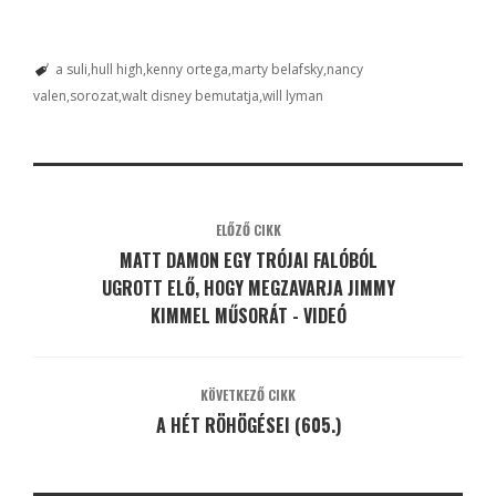
a suli
hull high
kenny ortega
marty belafsky
nancy
valen
sorozat
walt disney bemutatja
will lyman
ELŐZŐ CIKK
MATT DAMON EGY TRÓJAI FALÓBÓL
UGROTT ELŐ, HOGY MEGZAVARJA JIMMY
KIMMEL MŰSORÁT - VIDEÓ
KÖVETKEZŐ CIKK
A HÉT RÖHÖGÉSEI (605.)