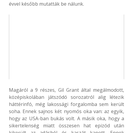
évvel később mutatták be nálunk.
Magáról a 9 részes, Gil Grant által megálmodott,
középiskolában játszódó sorozatról alig létezik
háttérinfó, még lakossági forgalomba sem került
soha. Ennek sajnos két nyomós oka van: az egyik,
hogy az USA-ban bukás volt. A másik oka, hogy a
sikertelenség miatt összesen hat epizód után
kikerült az adásból és kaszát kapott. Ennek