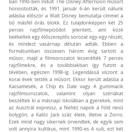
ban 1990-ben indult The Disney Afternoon műsort
honosították, és 1991. január 6-án került nálunk
adásba először a Walt Disney bemutatja címmel a
bő másfél órás blokk. Ez tulajdonképpen két 25
perces rajzfilmepizódot jelentett, ami közé
beékeltek egy élőszereplős sorozat egy-egy részét,
és mindezt vasárnap délután adták. Ebben a
formátumban összesen három évig tartott a
műsor, majd a filmsorozatot lecserélték 7 perces
rajzfilmekre, és a továbbiakban így futott a
tévében, egészen 1998-ig. Legendássá viszont a
korai évek tették a műsort. Ekkor került adásba a
Kacsamesék, a Chip és Dale vagy A gumimacik
rajzfilmsorozatok, valamint olyan szériákat
beszéltek ki a másnapi iskolában a gyerekek, mint
az Ausztrál expressz, a Nehéz napok a Föld nevű
bolygón, a Kalóz Jack száz élete, illetve a Zorro.
Ezek mind nagy sikernek örvendtek, de egyik sem
volt annyira kultikus, mint 1990-es A suli, ezt két