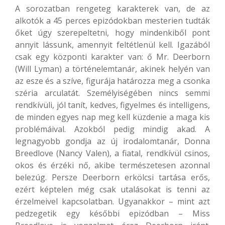
A sorozatban rengeteg karakterek van, de az
alkotók a 45 perces epizódokban mesterien tudták
őket úgy szerepeltetni, hogy mindenkiből pont
annyit lássunk, amennyit feltétlenül kell. Igazából
csak egy központi karakter van: ő Mr. Deerborn
(Will Lyman) a történelemtanár, akinek helyén van
az esze és a szíve, figurája határozza meg a csonka
széria arculatát. Személyiségében nincs semmi
rendkívüli, jól tanít, kedves, figyelmes és intelligens,
de minden egyes nap meg kell küzdenie a maga kis
problémáival. Azokból pedig mindig akad. A
legnagyobb gondja az új irodalomtanár, Donna
Breedlove (Nancy Valen), a fiatal, rendkívül csinos,
okos és érzéki nő, akibe természetesen azonnal
belezúg. Persze Deerborn erkölcsi tartása erős,
ezért képtelen még csak utalásokat is tenni az
érzelmeivel kapcsolatban. Ugyanakkor – mint azt
pedzegetik egy későbbi epizódban – Miss