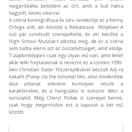
megpróbálta betölteni az űrt, amit a Suli hátra
hagyott, kevés sikerrel.
A széria koreográfusa és társ-rendezője az a Kenny
Ortega volt, aki később a Rikkancsok filmjében A
suli pár színészét szerepeltette, és aki később a
High School Musical-t alkotta meg, de ez a széria
sem tudta elérni azt az összetettséget, amit elődje.
Tulajdonképpen csak egy olyan mű van, amit lehet
akár lelki folytatásnak is nevezni: ez a szintén 1990-
ben Christian Slater főszereplésével készült Adj rá
kakaót (Pump Up the Volume) film, ahol mindenféle
laza pillanat ellenére komolyan veszik a
karaktereket, és a hangulata is sokszor idézi a
sorozatot. Még Cheryl Pollak is szerepel benne,
csak hogy megerősítse ezt a kapcsot a két mű
között.