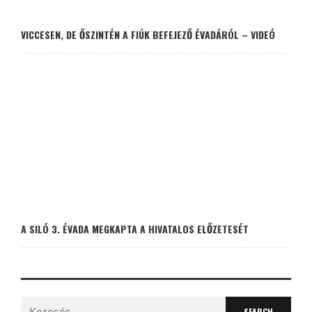
VICCESEN, DE ŐSZINTÉN A FIÚK BEFEJEZŐ ÉVADÁRÓL – VIDEÓ
A SILÓ 3. ÉVADA MEGKAPTA A HIVATALOS ELŐZETESÉT
Search