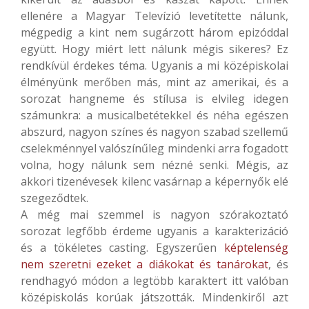
ellenére a Magyar Televízió levetítette nálunk,
mégpedig a kint nem sugárzott három epizóddal
együtt. Hogy miért lett nálunk mégis sikeres? Ez
rendkívül érdekes téma. Ugyanis a mi középiskolai
élményünk merőben más, mint az amerikai, és a
sorozat hangneme és stílusa is elvileg idegen
számunkra: a musicalbetétekkel és néha egészen
abszurd, nagyon színes és nagyon szabad szellemű
cselekménnyel valószínűleg mindenki arra fogadott
volna, hogy nálunk sem nézné senki. Mégis, az
akkori tizenévesek kilenc vasárnap a képernyők elé
szegeződtek.
A még mai szemmel is nagyon szórakoztató
sorozat legfőbb érdeme ugyanis a karakterizáció
és a tökéletes casting. Egyszerűen
képtelenség
nem szeretni ezeket a diákokat és tanárokat
, és
rendhagyó módon a legtöbb karaktert itt valóban
középiskolás korúak játszották. Mindenkiről azt