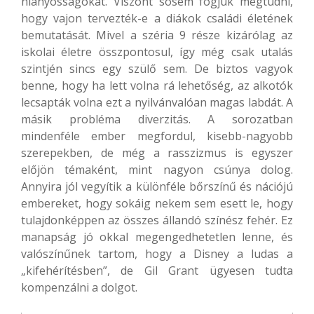
hiányosságokat. Viszont sosem fogjuk megtudni,
hogy vajon tervezték-e a diákok családi életének
bemutatását. Mivel a széria 9 része kizárólag az
iskolai életre összpontosul, így még csak utalás
szintjén sincs egy szülő sem. De biztos vagyok
benne, hogy ha lett volna rá lehetőség, az alkotók
lecsapták volna ezt a nyilvánvalóan magas labdát. A
másik probléma diverzitás. A sorozatban
mindenféle ember megfordul, kisebb-nagyobb
szerepekben, de még a rasszizmus is egyszer
előjön témaként, mint nagyon csúnya dolog.
Annyira jól vegyítik a különféle bőrszínű és nációjú
embereket, hogy sokáig nekem sem esett le, hogy
tulajdonképpen az összes állandó színész fehér. Ez
manapság jó okkal megengedhetetlen lenne, és
valószínűnek tartom, hogy a Disney a ludas a
„kifehérítésben”, de Gil Grant ügyesen tudta
kompenzálni a dolgot.