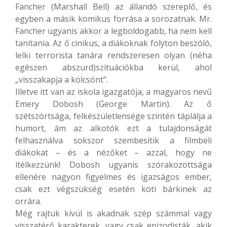
Fancher (Marshall Bell) az állandó szereplő, és
egyben a másik komikus forrása a sorozatnak. Mr.
Fancher ugyanis akkor a legboldogabb, ha nem kell
tanítania. Az ő cinikus, a diákoknak folyton beszóló,
lelki terrorista tanára rendszeresen olyan (néha
egészen abszurd)szituációkba kerül, ahol
„visszakapja a kölcsönt”.
Illetve itt van az iskola igazgatója, a magyaros nevű
Emery Dobosh (George Martin). Az ő
szétszórtsága, felkészületlensége szintén táplálja a
humort, ám az alkotók ezt a tulajdonságát
felhasználva sokszor szembesítik a filmbeli
diákokat – és a nézőket – azzal, hogy ne
ítélkezzünk! Dobosh ugyanis szórakozottsága
ellenére nagyon figyelmes és igazságos ember,
csak ezt végszükség esetén köti bárkinek az
orrára.
Még rajtuk kívül is akadnak szép számmal vagy
visszatérő karakterek, vagy csak epizodisták, akik