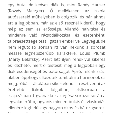
egy buta, de kedves diák is, mint Randy Hauser
(Rowdy Metzger). Ő mellékesen az iskola
autószerelő műhelyében is dolgozik, és bár ahhoz
ért a legjobban, már az első résznél kiderül, hogy
még ez sem az erőssége. Állandó naivitása és
mindenre való rácsodálkozása, és esetenkénti
talpraesettsége teszi igazán emberivé. Legvégül, de
nem legutolsó sorban itt van nekünk a sorozat
messze legnépszerűbb karaktere, Louis Plumb
(Marty Belafsky). Azért lett ilyen rendkívül sikeres
és idézhető, mert ő testesíti meg a legjobban egy
diák esetlenségét és bátorságát. Apró, félénk srác,
akiben épphogy elkezdtek tombolni a hormonok és
megpróbál – általában sikertelenül – részt venni az
érettebb diákok dolgaiban, elsősorban a
csajozásban. Ugyanakkor az egész sorozat során a
legvakmerőbb, ugyanis minden bukás és viaskodás
ellenére legbelül egy nagyon okos és bátor gyerek.