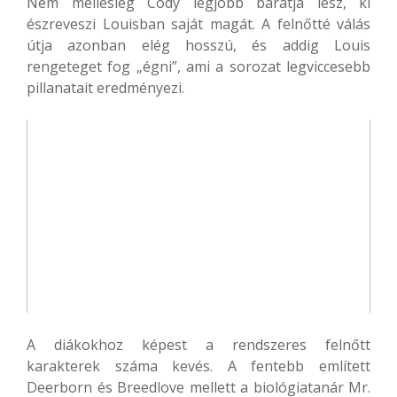
Nem mellesleg Cody legjobb barátja lesz, ki
észreveszi Louisban saját magát. A felnőtté válás
útja azonban elég hosszú, és addig Louis
rengeteget fog „égni”, ami a sorozat legviccesebb
pillanatait eredményezi.
A diákokhoz képest a rendszeres felnőtt
karakterek száma kevés. A fentebb említett
Deerborn és Breedlove mellett a biológiatanár Mr.