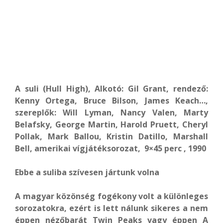
A suli (Hull High), Alkotó: Gil Grant, rendező:
Kenny Ortega, Bruce Bilson, James Keach…,
szereplők: Will Lyman, Nancy Valen, Marty
Belafsky, George Martin, Harold Pruett, Cheryl
Pollak, Mark Ballou, Kristin Datillo, Marshall
Bell, amerikai vígjátéksorozat, 9×45 perc , 1990
Ebbe a suliba szívesen jártunk volna
A magyar közönség fogékony volt a különleges
sorozatokra, ezért is lett nálunk sikeres a nem
éppen nézőbarát Twin Peaks vagy éppen A