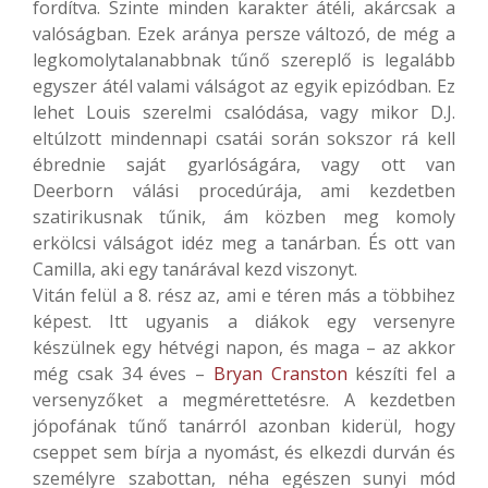
fordítva. Szinte minden karakter átéli, akárcsak a
valóságban. Ezek aránya persze változó, de még a
legkomolytalanabbnak tűnő szereplő is legalább
egyszer átél valami válságot az egyik epizódban. Ez
lehet Louis szerelmi csalódása, vagy mikor D.J.
eltúlzott mindennapi csatái során sokszor rá kell
ébrednie saját gyarlóságára, vagy ott van
Deerborn válási procedúrája, ami kezdetben
szatirikusnak tűnik, ám közben meg komoly
erkölcsi válságot idéz meg a tanárban. És ott van
Camilla, aki egy tanárával kezd viszonyt.
Vitán felül a 8. rész az, ami e téren más a többihez
képest. Itt ugyanis a diákok egy versenyre
készülnek egy hétvégi napon, és maga – az akkor
még csak 34 éves –
Bryan Cranston
készíti fel a
versenyzőket a megmérettetésre. A kezdetben
jópofának tűnő tanárról azonban kiderül, hogy
cseppet sem bírja a nyomást, és elkezdi durván és
személyre szabottan, néha egészen sunyi mód