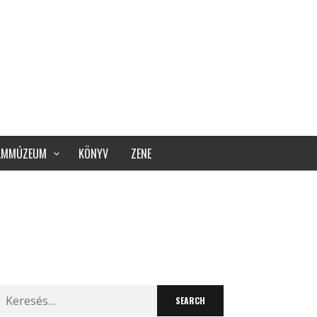
ILMMÚZEUM
KÖNYV
ZENE
Search
for: