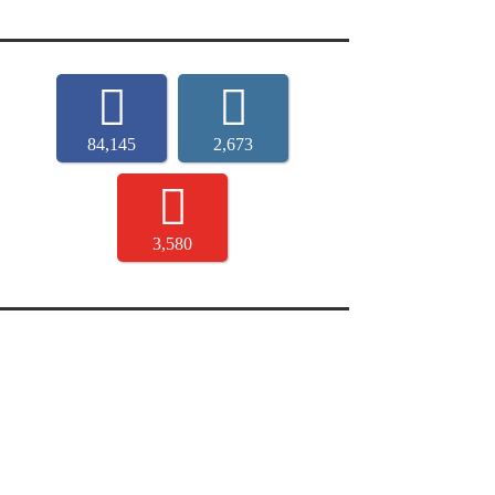
84,145
2,673
3,580