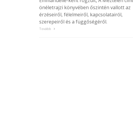
Emmanuelle-ként rögzült, A Meztelen cím
önéletrajzi könyvében őszintén vallott az
érzéseiről, félelmeiről, kapcsolatairól,
szerepeiről és a függőségéről.
Tovább