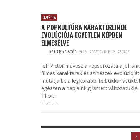
GALÉRIA
A POPKULTÚRA KARAKTEREINEK
EVOLÚCIÓJA EGYETLEN KÉPBEN
ELMESÉLVE
KÖLLER KRISTÓF
2018. SZEPTEMBER 12. SZERDA
Jeff Victor művész a képsorozata a jól ism
filmes karakterek és színészek evolúcióját
mutatja be a legkorábbi felbukkanásuktól
egészen a napjainkig ismert változatukig.
Thor,...
Tovább
1