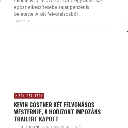
s
mindig is jól állt. A Horizont: egy amerikai
eposz elkészítésébe saját pénzét is
beletette. A két felvonásosból...
Tovább
HÍREK, TRAILEREK
KEVIN COSTNER KÉT FELVONÁSOS
WESTERNJE, A HORIZONT IMPOZÁNS
TRAILERT KAPOTT
K. SEWERYN
2024. FEBRUÁR 26. HÉTFŐ