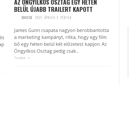
AZ ÖNGYILKOS OSZTAG EGY HÉTEN
BELÜL ÚJABB TRAILERT KAPOTT
CHEESE
2021. ÁPRILIS 2. PÉNTEK
James Gunn csapata nagyon berobbantotta
a marketing kampányt, ritka, hogy egy film
és
bő egy héten belül két előzetest kapjon. Az
ap
Öngyilkos Osztag pedig csak...
Tovább