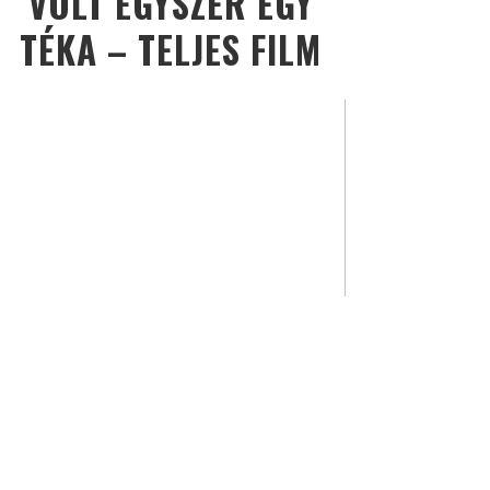
VOLT EGYSZER EGY
TÉKA – TELJES FILM