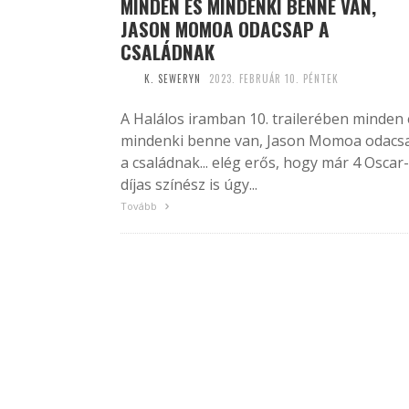
MINDEN ÉS MINDENKI BENNE VAN,
JASON MOMOA ODACSAP A
CSALÁDNAK
K. SEWERYN
2023. FEBRUÁR 10. PÉNTEK
A Halálos iramban 10. trailerében minden 
mindenki benne van, Jason Momoa odacs
a családnak... elég erős, hogy már 4 Oscar-
díjas színész is úgy...
Tovább