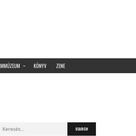
ILMMÚZEUM
KÖNYV
ZENE
Search
for: