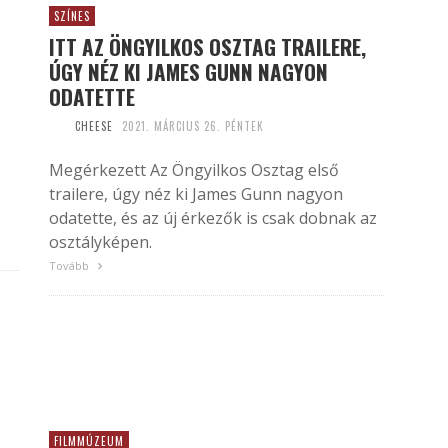
SZÍNES
ITT AZ ÖNGYILKOS OSZTAG TRAILERE,
ÚGY NÉZ KI JAMES GUNN NAGYON
ODATETTE
CHEESE
2021. MÁRCIUS 26. PÉNTEK
Megérkezett Az Öngyilkos Osztag első
trailere, úgy néz ki James Gunn nagyon
odatette, és az új érkezők is csak dobnak az
osztályképen.
Tovább
FILMMÚZEUM