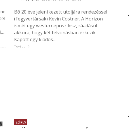
ime
Bő 20 éve jelentkezett utoljára rendezéssel
ael
(Fegyvertársak) Kevin Costner. A Horizon
ismét egy westerneposz lesz, ráadásul
...
akkora, hogy két felvonásban érkezik.
Kapott egy kiadós...
Tovább
EN
SZÍNES