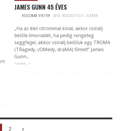
JAMES GUNN 45 ÉVES
HEICZMAN VIKTOR
2015. AUGUSZTUS 5. SZERDA
„Ha az élet citrommal kínál, akkor csinálj
belőle limonádét, ha pedig rengeteg
seggfejjel, akkor csinálj belőlük egy TROMA
(TRagedy, cOMedy, draMA) filmet!” James
Gunn...
ert
Tovább
2