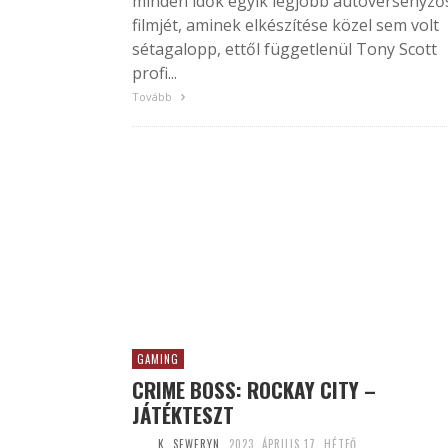
minden idők egyik legjobb autóversenyző
filmjét, aminek elkészítése közel sem volt
sétagalopp, ettől függetlenül Tony Scott
profi...
Tovább
GAMING
CRIME BOSS: ROCKAY CITY –
JÁTÉKTESZT
K. SEWERYN
2023. ÁPRILIS 17. HÉTFŐ