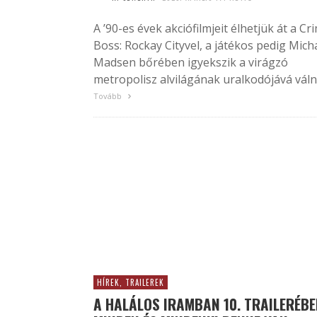
A ’90-es évek akciófilmjeit élhetjük át a Cr
Boss: Rockay Cityvel, a játékos pedig Mich
Madsen bőrében igyekszik a virágzó
metropolisz alvilágának uralkodójává válni.
Tovább
HÍREK, TRAILEREK
A HALÁLOS IRAMBAN 10. TRAILERÉB