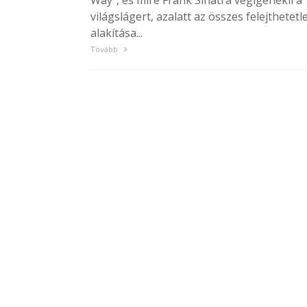
Way", és mire Frank Sinatra végigénekli a
világslágert, azalatt az összes felejthetetl
alakítása...
Tovább