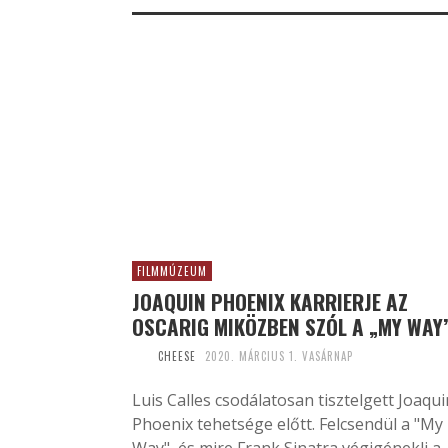
FILMMÚZEUM
JOAQUIN PHOENIX KARRIERJE AZ
OSCARIG MIKÖZBEN SZÓL A „MY WAY
CHEESE
2020. MÁRCIUS 1. VASÁRNAP
Luis Calles csodálatosan tisztelgett Joaqui
Phoenix tehetsége előtt. Felcsendül a "My