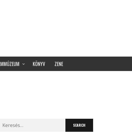
ILMMÚZEUM
KÖNYV
ZENE
Search
for: