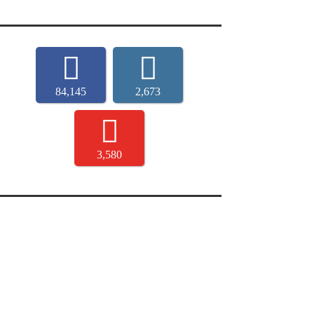
84,145
2,673
3,580