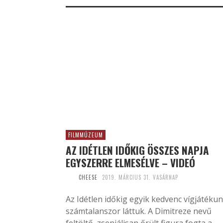
FILMMÚZEUM
AZ IDÉTLEN IDŐKIG ÖSSZES NAPJA
EGYSZERRE ELMESÉLVE – VIDEÓ
CHEESE
2019. MÁRCIUS 31. VASÁRNAP
Az Idétlen időkig egyik kedvenc vígjátékun
számtalanszor láttuk. A Dimitreze nevű