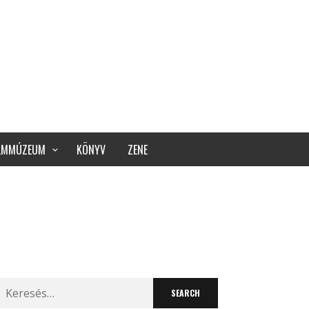
ILMMÚZEUM
KÖNYV
ZENE
Search
for: