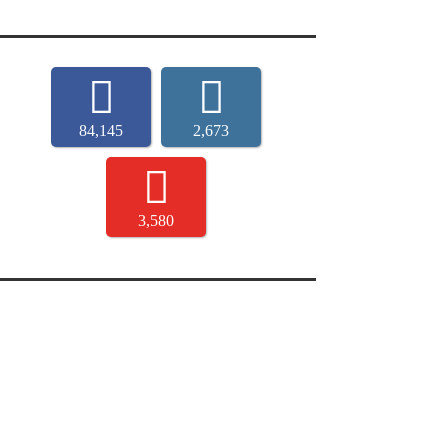
84,145
2,673
3,580