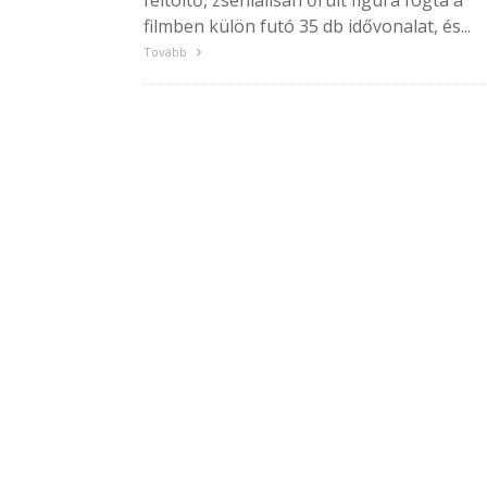
feltöltő, zseniálisan őrült figura fogta a
filmben külön futó 35 db idővonalat, és...
Tovább