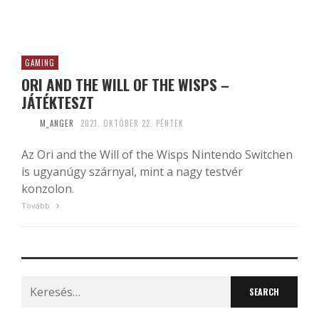
GAMING
ORI AND THE WILL OF THE WISPS –
JÁTÉKTESZT
M_ANGER
2021. OKTÓBER 22. PÉNTEK
Az Ori and the Will of the Wisps Nintendo Switchen
is ugyanúgy szárnyal, mint a nagy testvér
konzolon.
Tovább
Search
for: