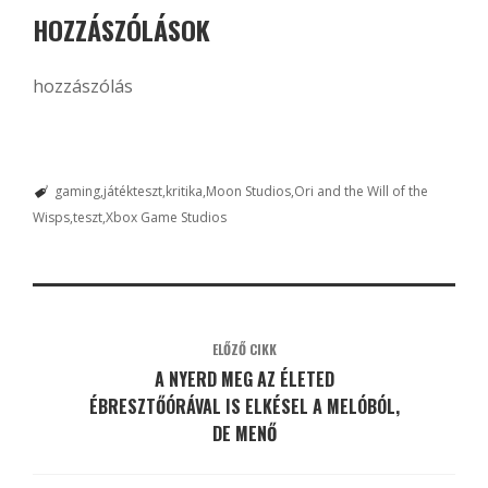
HOZZÁSZÓLÁSOK
hozzászólás
gaming
játékteszt
kritika
Moon Studios
Ori and the Will of the
Wisps
teszt
Xbox Game Studios
ELŐZŐ CIKK
A NYERD MEG AZ ÉLETED
ÉBRESZTŐÓRÁVAL IS ELKÉSEL A MELÓBÓL,
DE MENŐ