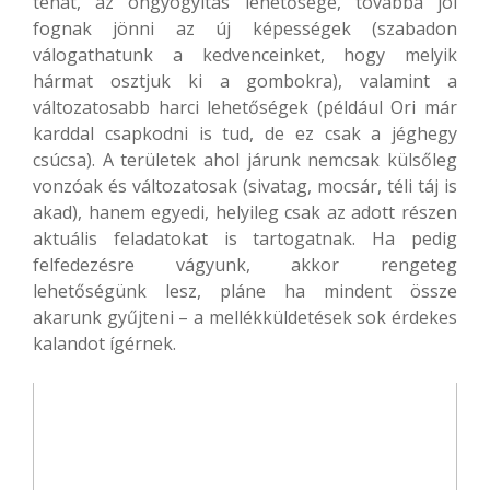
tehát, az öngyógyítás lehetősége, továbbá jól
fognak jönni az új képességek (szabadon
válogathatunk a kedvenceinket, hogy melyik
hármat osztjuk ki a gombokra), valamint a
változatosabb harci lehetőségek (például Ori már
karddal csapkodni is tud, de ez csak a jéghegy
csúcsa). A területek ahol járunk nemcsak külsőleg
vonzóak és változatosak (sivatag, mocsár, téli táj is
akad), hanem egyedi, helyileg csak az adott részen
aktuális feladatokat is tartogatnak. Ha pedig
felfedezésre vágyunk, akkor rengeteg
lehetőségünk lesz, pláne ha mindent össze
akarunk gyűjteni – a mellékküldetések sok érdekes
kalandot ígérnek.