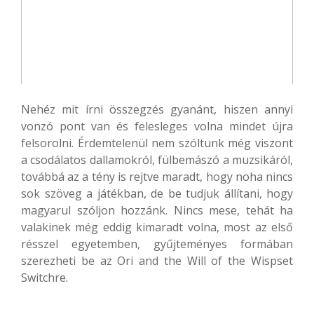
Nehéz mit írni összegzés gyanánt, hiszen annyi
vonzó pont van és felesleges volna mindet újra
felsorolni. Érdemtelenül nem szóltunk még viszont
a csodálatos dallamokról, fülbemászó a muzsikáról,
továbbá az a tény is rejtve maradt, hogy noha nincs
sok szöveg a játékban, de be tudjuk állítani, hogy
magyarul szóljon hozzánk. Nincs mese, tehát ha
valakinek még eddig kimaradt volna, most az első
résszel egyetemben, gyűjteményes formában
szerezheti be az Ori and the Will of the Wispset
Switchre.