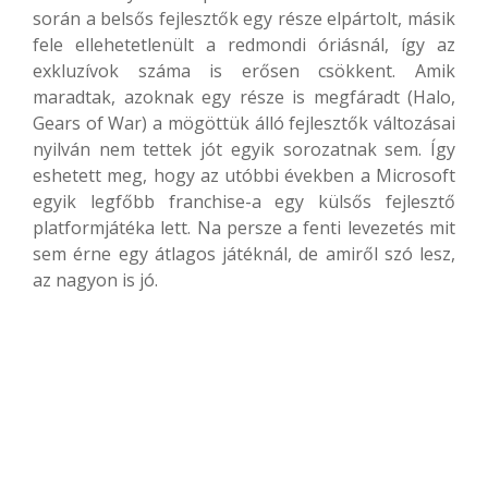
során a belsős fejlesztők egy része elpártolt, másik
fele ellehetetlenült a redmondi óriásnál, így az
exkluzívok száma is erősen csökkent. Amik
maradtak, azoknak egy része is megfáradt (Halo,
Gears of War) a mögöttük álló fejlesztők változásai
nyilván nem tettek jót egyik sorozatnak sem. Így
eshetett meg, hogy az utóbbi években a Microsoft
egyik legfőbb franchise-a egy külsős fejlesztő
platformjátéka lett. Na persze a fenti levezetés mit
sem érne egy átlagos játéknál, de amiről szó lesz,
az nagyon is jó.