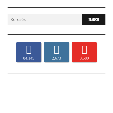
Search
for:
84,145
2,673
3,580