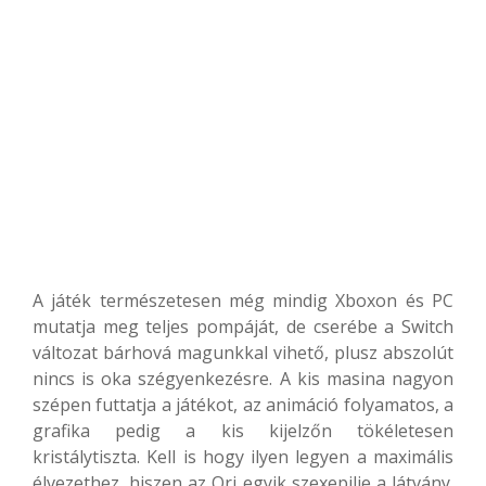
A játék természetesen még mindig Xboxon és PC
mutatja meg teljes pompáját, de cserébe a Switch
változat bárhová magunkkal vihető, plusz abszolút
nincs is oka szégyenkezésre. A kis masina nagyon
szépen futtatja a játékot, az animáció folyamatos, a
grafika pedig a kis kijelzőn tökéletesen
kristálytiszta. Kell is hogy ilyen legyen a maximális
élvezethez, hiszen az Ori egyik szexepilje a látvány.