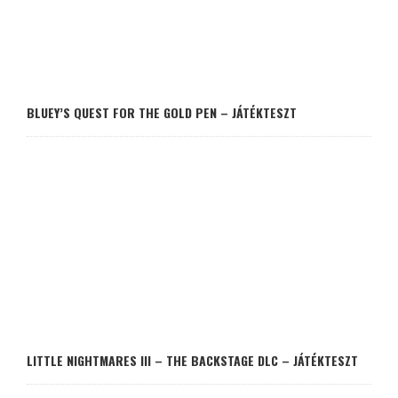
BLUEY’S QUEST FOR THE GOLD PEN – JÁTÉKTESZT
LITTLE NIGHTMARES III – THE BACKSTAGE DLC – JÁTÉKTESZT