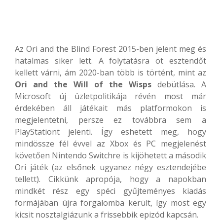
Az Ori and the Blind Forest 2015-ben jelent meg és
hatalmas siker lett. A folytatásra öt esztendőt
kellett várni, ám 2020-ban több is történt, mint az
Ori and the Will of the Wisps
debütlása. A
Microsoft új üzletpolitikája révén most már
érdekében áll játékait más platformokon is
megjelentetni, persze ez továbbra sem a
PlayStationt jelenti. Így eshetett meg, hogy
mindössze fél évvel az Xbox és PC megjelenést
követően Nintendo Switchre is kijöhetett a második
Ori játék (az elsőnek ugyanez négy esztendejébe
tellett). Cikkünk apropója, hogy a napokban
mindkét rész egy spéci gyűjteményes kiadás
formájában újra forgalomba került, így most egy
kicsit nosztalgiázunk a frissebbik epizód kapcsán.