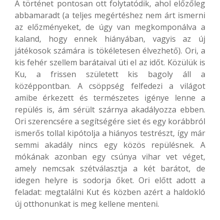
A történet pontosan ott folytatódik, ahol előzőleg
abbamaradt (a teljes megértéshez nem árt ismerni
az előzményeket, de úgy van megkomponálva a
kaland, hogy ennek hiányában, vagyis az új
játékosok számára is tökéletesen élvezhető). Ori, a
kis fehér szellem barátaival üti el az időt. Közülük is
Ku, a frissen született kis bagoly áll a
középpontban. A csöppség felfedezi a világot
amibe érkezett és természetes igénye lenne a
repülés is, ám sérült szárnya akadályozza ebben.
Ori szerencsére a segítségére siet és egy korábbról
ismerős tollal kipótolja a hiányos testrészt, így már
semmi akadály nincs egy közös repülésnek. A
mókának azonban egy csúnya vihar vet véget,
amely nemcsak szétválasztja a két barátot, de
idegen helyre is sodorja őket. Ori előtt adott a
feladat: megtalálni Kut és közben azért a haldokló
új otthonunkat is meg kellene menteni.