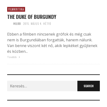
FILMKRITIKA
THE DUKE OF BURGUNDY
HUJBI
2015. MÁJUS 4. HÉTFŐ
Ebben a filmben nincsenek grófok és még csak
nem is Burgundiában forgatták, hanem nálunk.
Van benne viszont két nő, akik lepkéket gyűjtenek
és közben...
Tovább
Search
for: