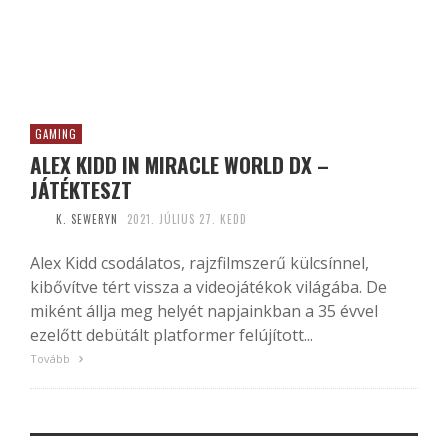
GAMING
ALEX KIDD IN MIRACLE WORLD DX –
JÁTÉKTESZT
K. SEWERYN
2021. JÚLIUS 27. KEDD
Alex Kidd csodálatos, rajzfilmszerű külcsínnel,
kibővítve tért vissza a videojátékok világába. De
miként állja meg helyét napjainkban a 35 évvel
ezelőtt debütált platformer felújított...
Tovább