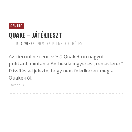
GAMING
QUAKE – JÁTÉKTESZT
K. SEWERYN
2021. SZEPTEMBER 6. HÉTFŐ
Az idei online rendezésű QuakeCon nagyot
pukkant, miután a Bethesda ingyenes „remastered”
frissítéssel jelezte, hogy nem feledkezett meg a
Quake-ről.
Tovább