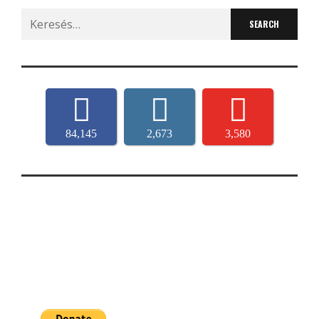
Search
for:
84,145
2,673
3,580