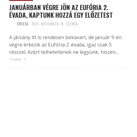
JANUÁRBAN VÉGRE JÖN AZ EUFÓRIA 2.
ÉVADA, KAPTUNK HOZZÁ EGY ELŐZETEST
CHEESE
2021. NOVEMBER 24. SZERDA
A járvány itt is rendesen bekavart, de január 9-én
végre érkezik az Eufória 2. évada, igaz csak 5
résszel. Azért telhetetlenek ne legyünk, hiszen...
Tovább