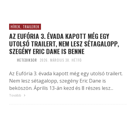
HÍREK, TRAILEREK
AZ EUFÓRIA 3. ÉVADA KAPOTT MÉG EGY
UTOLSÓ TRAILERT, NEM LESZ SÉTAGALOPP,
SZEGÉNY ERIC DANE IS BENNE
HETEDIKSOR
2026. MÁRCIUS 30. HÉTFŐ
Az Eufória 3. évada kapott még egy utolsó trailert.
Nem lesz sétagalopp, szegény Eric Dane is
beköszön. Április 13-án kezd és 8 részes lesz...
Tovább