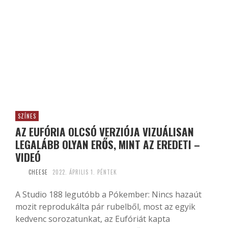
SZÍNES
AZ EUFÓRIA OLCSÓ VERZIÓJA VIZUÁLISAN
LEGALÁBB OLYAN ERŐS, MINT AZ EREDETI –
VIDEÓ
CHEESE
2022. ÁPRILIS 1. PÉNTEK
A Studio 188 legutóbb a Pókember: Nincs hazaút
mozit reprodukálta pár rubelből, most az egyik
kedvenc sorozatunkat, az Eufóriát kapta