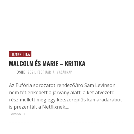
FILMKRITIKA
MALCOLM ÉS MARIE – KRITIKA
OSHE
2021. FEBRUÁR 7. VASÁRNAP
Az Eufória sorozatot rendező/író Sam Levinson
nem tétlenkedett a járvány alatt, a két átvezető
rész mellett még egy kétszereplős kamaradarabot
is prezentált a Netflixnek....
Tovább