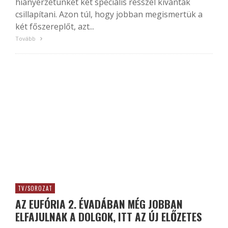
hiányérzetünket két speciális résszel kívánták
csillapítani. Azon túl, hogy jobban megismertük a
két főszereplőt, azt...
Tovább
TV/SOROZAT
AZ EUFÓRIA 2. ÉVADÁBAN MÉG JOBBAN
ELFAJULNAK A DOLGOK, ITT AZ ÚJ ELŐZETES