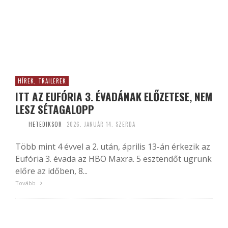
HÍREK, TRAILEREK
ITT AZ EUFÓRIA 3. ÉVADÁNAK ELŐZETESE, NEM
LESZ SÉTAGALOPP
HETEDIKSOR
2026. JANUÁR 14. SZERDA
Több mint 4 évvel a 2. után, április 13-án érkezik az
Eufória 3. évada az HBO Maxra. 5 esztendőt ugrunk
előre az időben, 8...
Tovább