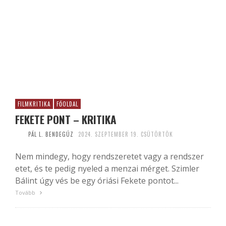
FILMKRITIKA
FŐOLDAL
FEKETE PONT – KRITIKA
PÁL L. BENDEGÚZ
2024. SZEPTEMBER 19. CSÜTÖRTÖK
Nem mindegy, hogy rendszeretet vagy a rendszer
etet, és te pedig nyeled a menzai mérget. Szimler
Bálint úgy vés be egy óriási Fekete pontot...
Tovább