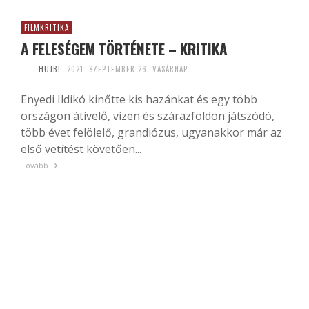
FILMKRITIKA
A FELESÉGEM TÖRTÉNETE – KRITIKA
HUJBI
2021. SZEPTEMBER 26. VASÁRNAP
Enyedi Ildikó kinőtte kis hazánkat és egy több
országon átívelő, vízen és szárazföldön játszódó,
több évet felölelő, grandiózus, ugyanakkor már az
első vetítést követően...
Tovább