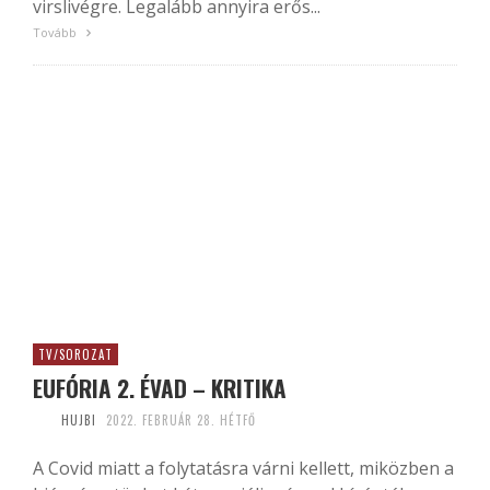
virslivégre. Legalább annyira erős...
Tovább
TV/SOROZAT
EUFÓRIA 2. ÉVAD – KRITIKA
HUJBI
2022. FEBRUÁR 28. HÉTFŐ
A Covid miatt a folytatásra várni kellett, miközben a