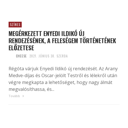
SZÍNES
MEGÉRKEZETT ENYEDI ILDIKÓ ÚJ
RENDEZÉSÉNEK, A FELESÉGEM TÖRTÉNETÉNEK
ELŐZETESE
CHEESE
2021. JÚNIUS 30. SZERDA
Régóta várjuk Enyedi Ildikó új rendezését. Az Arany
Medve-díjas és Oscar-jelölt Testről és lélekről után
végre megkapta a lehetőséget, hogy nagy álmát
megvalósíthassa, és...
Tovább