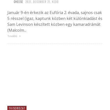
CHEESE
2021. DECEMBER 21. KEDD
Január 9-én érkezik az Eufória 2. évada, sajnos csak
5 résszel (igaz, kaptunk közben két különkiadást és
Sam Levinson készített közben egy kamaradrámát
(Malcolm...
Tovább
TV/SOROZAT