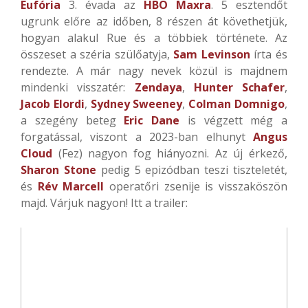
Eufória
3. évada az
HBO Maxra
. 5 esztendőt
ugrunk előre az időben, 8 részen át követhetjük,
hogyan alakul Rue és a többiek története. Az
összeset a széria szülőatyja,
Sam Levinson
írta és
rendezte. A már nagy nevek közül is majdnem
mindenki visszatér:
Zendaya
,
Hunter Schafer
,
Jacob Elordi
,
Sydney Sweeney
,
Colman Domnigo
,
a szegény beteg
Eric Dane
is végzett még a
forgatással, viszont a 2023-ban elhunyt
Angus
Cloud
(Fez) nagyon fog hiányozni. Az új érkező,
Sharon Stone
pedig 5 epizódban teszi tiszteletét,
és
Rév Marcell
operatőri zsenije is visszaköszön
majd. Várjuk nagyon! Itt a trailer: