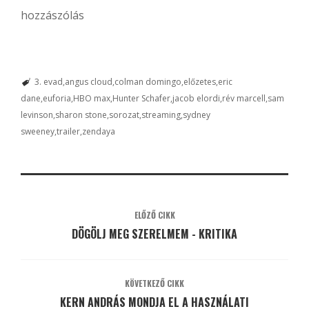
hozzászólás
3. evad
angus cloud
colman domingo
előzetes
eric
dane
euforia
HBO max
Hunter Schafer
jacob elordi
rév marcell
sam
levinson
sharon stone
sorozat
streaming
sydney
sweeney
trailer
zendaya
ELŐZŐ CIKK
DÖGÖLJ MEG SZERELMEM - KRITIKA
KÖVETKEZŐ CIKK
KERN ANDRÁS MONDJA EL A HASZNÁLATI