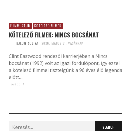
FILMMÚZEUM
KÖTELEZŐ FILMEK
KÖTELEZŐ FILMEK: NINCS BOCSÁNAT
BALOG ZOLTÁN
2026. MÁJUS 31. VASÁRNAP
Clint Eastwood rendezői karrierjében a Nincs
bocsánat (1992) volt az igazi fordulópont, így ezzel
a kötelező filmmel tisztelgünk a 96 éves élő legenda
előtt....
Tovább
Search